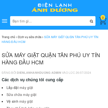
0
Toggle
navigation
Trang chủ
Dịch vụ sửa chữa
SỬA MÁY GIẶT QUẬN TÂN PHÚ UY TÍN
HÀNG ĐẦU HCM
SỬA MÁY GIẶT QUẬN TÂN PHÚ UY TÍN
HÀNG ĐẦU HCM
ĐĂNG BỞI
DIENLANHANHDUONG ADMIN
VÀO LÚC 26/07/2024
Các dịch vụ chúng tôi cung cấp
Lắp đặt
máy giặt
Sửa chữa
máy giặt
Vệ sinh
máy giặt