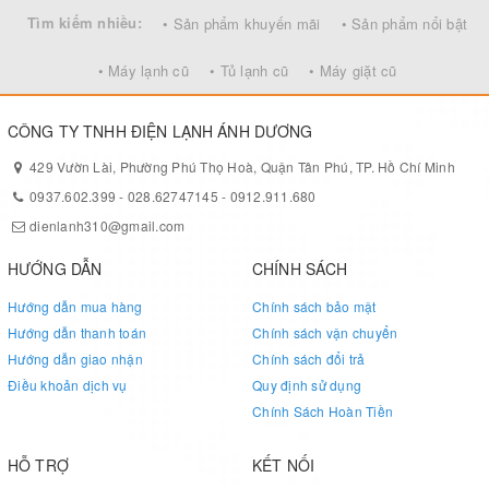
Tìm kiếm nhiều:
• Sản phẩm khuyến mãi
• Sản phẩm nổi bật
• Máy lạnh cũ
• Tủ lạnh cũ
• Máy giặt cũ
CÔNG TY TNHH ĐIỆN LẠNH ÁNH DƯƠNG
429 Vườn Lài, Phường Phú Thọ Hoà, Quận Tân Phú, TP. Hồ Chí Minh
0937.602.399
-
028.62747145
-
0912.911.680
dienlanh310@gmail.com
HƯỚNG DẪN
CHÍNH SÁCH
Hướng dẫn mua hàng
Chính sách bảo mật
Hướng dẫn thanh toán
Chính sách vận chuyển
Hướng dẫn giao nhận
Chính sách đổi trả
Điều khoản dịch vụ
Quy định sử dụng
Chính Sách Hoàn Tiền
HỖ TRỢ
KẾT NỐI