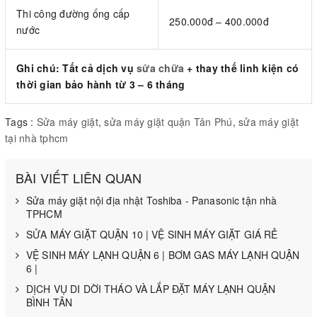
Thi công đường ống cấp
250.000đ – 400.000đ
nước
Ghi chú: Tất cả dịch vụ
sửa chữa
+ thay thế linh kiện có
thời gian bảo hành từ 3 – 6 tháng
Tags :
Sửa máy giặt
,
sửa máy giặt quận Tân Phú
,
sửa máy giặt
tại nhà tphcm
BÀI VIẾT LIÊN QUAN
Sửa máy giặt nội địa nhật Toshiba - Panasonic tận nhà
TPHCM
SỬA MÁY GIẶT QUẬN 10 | VỆ SINH MÁY GIẶT GIÁ RẺ
VỆ SINH MÁY LẠNH QUẬN 6 | BƠM GAS MÁY LẠNH QUẬN
6 |
DỊCH VỤ DI DỜI THÁO VÀ LẮP ĐẶT MÁY LẠNH QUẬN
BÌNH TÂN