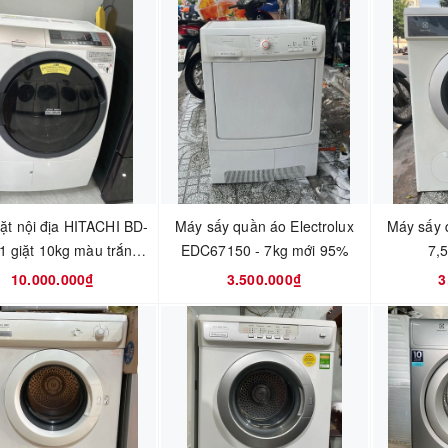
ặt nội địa HITACHI BD-
Máy sấy quần áo Electrolux
Máy sấy 
1 giặt 10kg màu trắng
EDC67150 - 7kg mới 95%
7,
date 2018
10.000.000₫
3.500.000₫
3