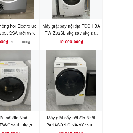
hông hơi Electrolux
Máy giặt sấy nội địa TOSHIBA
V805JQSA mới 99%
TW-Z82SL 9kg sấy 6kg sấy
Block mới 95%
000₫
12.000.000₫
9.900.000₫
ặt nội địa Nhật
Máy giặt sấy nội địa Nhật
TW-G540L 9kg,sấy
PANASONIC NA-VX7500L
 kiệm điện mới 95%
GIẶT 10Kg sấy 6kg Hàng Sài