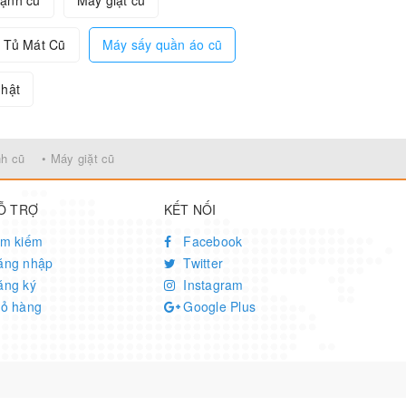
lạnh cũ
Máy giặt cũ
 Tủ Mát Cũ
Máy sấy quần áo cũ
nhật
nh cũ
• Máy giặt cũ
Ỗ TRỢ
KẾT NỐI
ìm kiếm
Facebook
ăng nhập
Twitter
ăng ký
Instagram
iỏ hàng
Google Plus