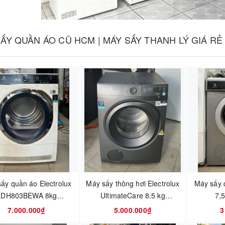
ẤY QUẦN ÁO CŨ HCM | MÁY SẤY THANH LÝ GIÁ RẺ
ấy quần áo Electrolux
Máy sấy thông hơi Electrolux
Máy sấy 
EDH803BEWA 8kg
UltimateCare 8.5 kg
7,
UltimateCare 800
EDV854N3SB
7.000.000₫
5.000.000₫
3