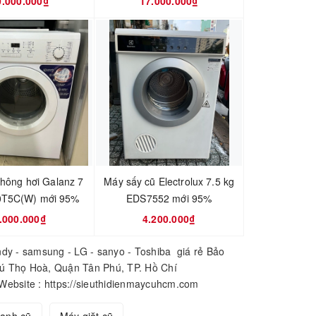
0.000.000₫
17.000.000₫
lướt
thông hơi Galanz 7
Máy sấy cũ Electrolux 7.5 kg
kg DV-70T5C(W) mới 95%
EDS7552 mới 95%
.000.000₫
4.200.000₫
dy - samsung - LG - sanyo - Toshiba giá rẻ Bảo
ú Thọ Hoà, Quận Tân Phú, TP. Hồ Chí
bsite : https://sieuthidienmaycuhcm.com