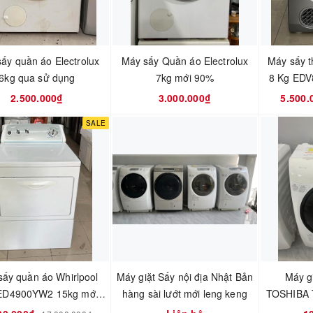
ấy quần áo Electrolux
Máy sấy Quần áo Electrolux
Máy sấy t
6kg qua sử dụng
7kg mới 90%
8 Kg ED
2.500.000₫
3.000.000₫
5.500.
SALE
sấy quần áo Whirlpool
Máy giặt Sấy nội địa Nhật Bản
Máy gi
D4900YW2 15kg mới
hàng sài lướt mới leng keng
TOSHIBA 
95%
6kg Tiết