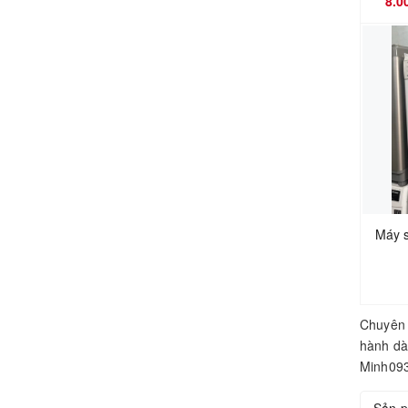
8.0
Máy s
Chuyên 
hành dà
Minh093