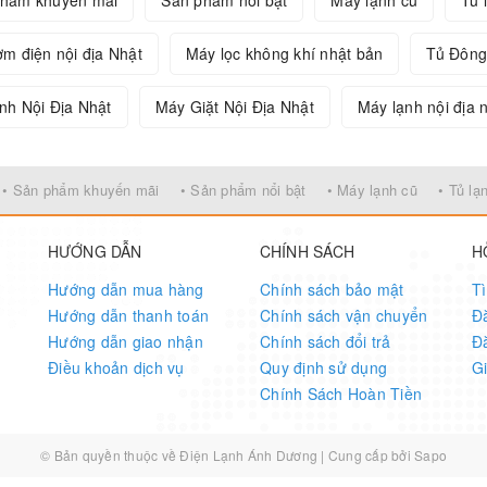
phẩm khuyến mãi
Sản phẩm nổi bật
Máy lạnh cũ
Tủ 
ơm điện nội địa Nhật
Máy lọc không khí nhật bản
Tủ Đông
nh Nội Địa Nhật
Máy Giặt Nội Địa Nhật
Máy lạnh nội địa 
• Sản phẩm khuyến mãi
• Sản phẩm nổi bật
• Máy lạnh cũ
• Tủ lạ
HƯỚNG DẪN
CHÍNH SÁCH
H
Hướng dẫn mua hàng
Chính sách bảo mật
T
Hướng dẫn thanh toán
Chính sách vận chuyển
Đ
Hướng dẫn giao nhận
Chính sách đổi trả
Đ
Điều khoản dịch vụ
Quy định sử dụng
G
Chính Sách Hoàn Tiền
© Bản quyền thuộc về
Điện Lạnh Ánh Dương
|
Cung cấp bởi
Sapo