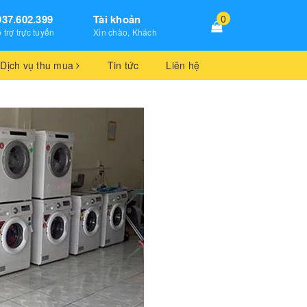
937.602.399
Tài khoản
0
 trợ trực tuyến
Xin chào, Khách
Dịch vụ thu mua
Tin tức
Liên hệ