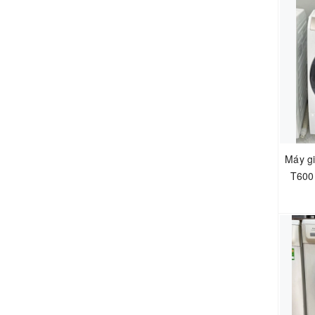
Máy gi
T600