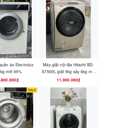
quần áo Electrolux
Máy giặt nội địa Hitachi BD-
5kg mới 95%
S7500L giặt 9kg sấy 6kg mới
95%
.800.000₫
11.000.000₫
SALE