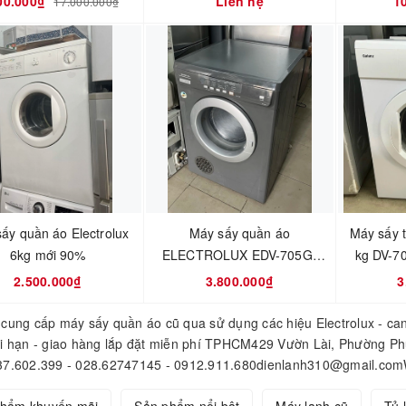
00.000₫
Liên hệ
1
17.000.000₫
ấy quần áo Electrolux
Máy sấy quần áo
Máy sấy 
6kg mới 90%
ELECTROLUX EDV-705G-
7KG mới 95%
2.500.000₫
3.800.000₫
3
cung cấp máy sấy quần áo cũ qua sử dụng các hiệu Electrolux - can
i hạn - giao hàng lắp đặt miễn phí TPHCM429 Vườn Lài, Phường Ph
7.602.399 - 028.62747145 - 0912.911.680dienlanh310@gmail.comWe