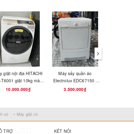
y giặt nội địa HITACHI
Máy sấy quần áo
Máy giặt nội 
-T6001 giặt 10kg màu
Electrolux EDC67150 -
BD-S7500L g
trắng date 2018
7kg mới 95%
6kg mớ
10.000.000₫
3.500.000₫
11.000
nh cũ
• Máy giặt cũ
Ỗ TRỢ
KẾT NỐI