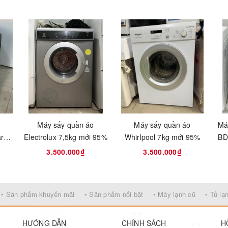
Máy sấy quần áo
Máy sấy quần áo
Má
are
Electrolux 7,5kg mới 95%
Whirlpool 7kg mới 95%
BD
B
3.500.000₫
3.500.000₫
• Sản phẩm khuyến mãi
• Sản phẩm nổi bật
• Máy lạnh cũ
• Tủ lạ
HƯỚNG DẪN
CHÍNH SÁCH
H