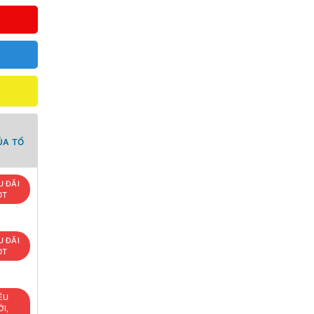
ỦA TỔ
U ĐÃI
OT
U ĐÃI
OT
ÊU
I,