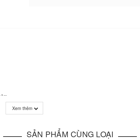
 năm
Xem thêm
Tân Phú TP.HCM
SẢN PHẨM CÙNG LOẠI
98