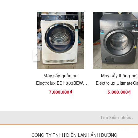
Web :
www.sieuthidienmaycuhcm.com
prev
Máy sấy quần áo
Máy sấy thông hơi
Electrolux EDH803BEWA
Electrolux UltimateC
8kg UltimateCare 800
8.5 kg EDV854N3S
7.000.000₫
5.000.000₫
Tìm kiếm nhiều:
CÔNG TY TNHH ĐIỆN LẠNH ÁNH DƯƠNG