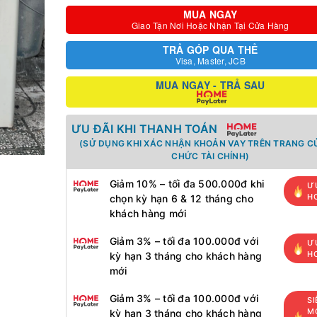
MUA NGAY
Giao Tận Nơi Hoặc Nhận Tại Cửa Hàng
TRẢ GÓP QUA THẺ
Visa, Master, JCB
MUA NGAY - TRẢ SAU
ƯU ĐÃI KHI THANH TOÁN
(SỬ DỤNG KHI XÁC NHẬN KHOẢN VAY TRÊN TRANG C
CHỨC TÀI CHÍNH)
Giảm 10% – tối đa 500.000đ khi
Ư
H
chọn kỳ hạn 6 & 12 tháng cho
khách hàng mới
Giảm 3% – tối đa 100.000đ với
Ư
H
kỳ hạn 3 tháng cho khách hàng
mới
Giảm 3% – tối đa 100.000đ với
SI
MỚ
kỳ hạn 3 tháng cho khách hàng