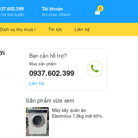
937.602.399
Tài khoản
0
 trợ trực tuyến
Xin chào, Khách
Dịch vụ thu mua
Tin tức
Liên hệ
ới
Bạn cần hỗ trợ?
Mua sản phẩm
0937.602.399
Liên hệ
Sản phẩm vừa xem
Máy sấy quần áo
Electrolux 7,5kg mới 95%