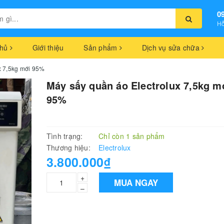
0
Hỗ
chủ
Giới thiệu
Sản phẩm
Dịch vụ sửa chữa
x 7,5kg mới 95%
Máy sấy quần áo Electrolux 7,5kg m
95%
Tình trạng:
Chỉ còn 1 sản phẩm
Thương hiệu:
Electrolux
3.800.000₫
+
MUA NGAY
–