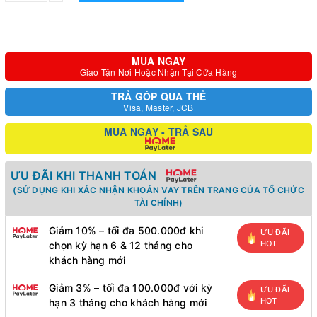
MUA NGAY
Giao Tận Nơi Hoặc Nhận Tại Cửa Hàng
TRẢ GÓP QUA THẺ
Visa, Master, JCB
MUA NGAY - TRẢ SAU
ƯU ĐÃI KHI THANH TOÁN
(SỬ DỤNG KHI XÁC NHẬN KHOẢN VAY TRÊN TRANG CỦA TỔ CHỨC
TÀI CHÍNH)
Giảm 10% – tối đa 500.000đ khi
ƯU ĐÃI
HOT
chọn kỳ hạn 6 & 12 tháng cho
khách hàng mới
Giảm 3% – tối đa 100.000đ với kỳ
ƯU ĐÃI
HOT
hạn 3 tháng cho khách hàng mới