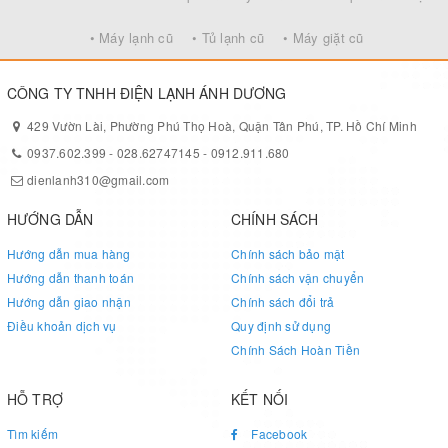
• Máy lạnh cũ
• Tủ lạnh cũ
• Máy giặt cũ
CÔNG TY TNHH ĐIỆN LẠNH ÁNH DƯƠNG
429 Vườn Lài, Phường Phú Thọ Hoà, Quận Tân Phú, TP. Hồ Chí Minh
0937.602.399
-
028.62747145
-
0912.911.680
dienlanh310@gmail.com
HƯỚNG DẪN
CHÍNH SÁCH
Hướng dẫn mua hàng
Chính sách bảo mật
Hướng dẫn thanh toán
Chính sách vận chuyển
Hướng dẫn giao nhận
Chính sách đổi trả
Điều khoản dịch vụ
Quy định sử dụng
Chính Sách Hoàn Tiền
HỖ TRỢ
KẾT NỐI
Tìm kiếm
Facebook