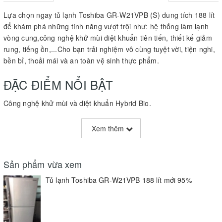
Lựa chọn ngay tủ lạnh Toshiba GR-W21VPB (S) dung tích 188 lít
để khám phá những tính năng vượt trội như: hệ thống làm lạnh
vòng cung,công nghệ khử mùi diệt khuẩn tiên tiến, thiết kế giảm
rung, tiếng ồn,...Cho bạn trải nghiệm vô cùng tuyệt vời, tiện nghi,
bền bỉ, thoải mái và an toàn vệ sinh thực phẩm.
ĐẶC ĐIỂM NỔI BẬT
Công nghệ khử mùi và diệt khuẩn Hybrid Bio.
Không đóng tuyết.
Xem thêm
Thiết kế giảm rung, giảm ồn.
Khay bằng kính chịu lực.
Sản phẩm vừa xem
Luồng khí lạnh vòng cung.
Tủ lạnh Toshiba GR-W21VPB 188 lít mới 95%
Dung tích 188 lít.