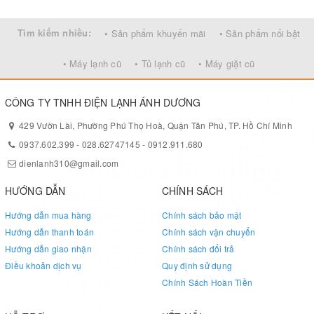
Tìm kiếm nhiều:
• Sản phẩm khuyến mãi
• Sản phẩm nổi bật
• Máy lạnh cũ
• Tủ lạnh cũ
• Máy giặt cũ
CÔNG TY TNHH ĐIỆN LẠNH ÁNH DƯƠNG
429 Vườn Lài, Phường Phú Thọ Hoà, Quận Tân Phú, TP. Hồ Chí Minh
0937.602.399
-
028.62747145
-
0912.911.680
dienlanh310@gmail.com
HƯỚNG DẪN
CHÍNH SÁCH
Hướng dẫn mua hàng
Chính sách bảo mật
Hướng dẫn thanh toán
Chính sách vận chuyển
Hướng dẫn giao nhận
Chính sách đổi trả
Điều khoản dịch vụ
Quy định sử dụng
Chính Sách Hoàn Tiền