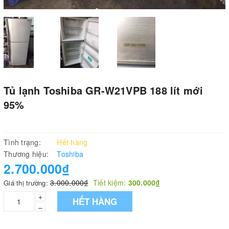
Tủ lạnh Toshiba GR-W21VPB 188 lít mới
95%
Tình trạng:
Hết hàng
Thương hiệu:
Toshiba
2.700.000₫
3.000.000₫
Tiết kiệm:
300.000₫
Giá thị trường:
+
HẾT HÀNG
–