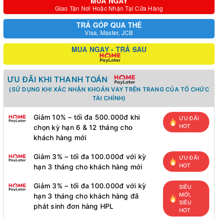
MUA NGAY
Giao Tận Nơi Hoặc Nhận Tại Cửa Hàng
TRẢ GÓP QUA THẺ
Visa, Master, JCB
MUA NGAY - TRẢ SAU
ƯU ĐÃI KHI THANH TOÁN
(SỬ DỤNG KHI XÁC NHẬN KHOẢN VAY TRÊN TRANG CỦA TỔ CHỨC
TÀI CHÍNH)
Giảm 10% – tối đa 500.000đ khi
ƯU ĐÃI
HOT
chọn kỳ hạn 6 & 12 tháng cho
khách hàng mới
Giảm 3% – tối đa 100.000đ với kỳ
ƯU ĐÃI
HOT
hạn 3 tháng cho khách hàng mới
Giảm 3% – tối đa 100.000đ với kỳ
SIÊU
MỚI,
hạn 3 tháng cho khách hàng đã
SIÊU
phát sinh đơn hàng HPL
HOT