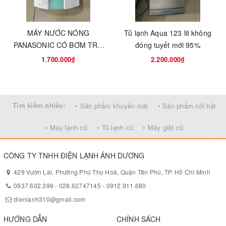
MÁY NƯỚC NÓNG
Tủ lạnh Aqua 123 lit không
PANASONIC CÓ BƠM TRỢ
đóng tuyết mới 95%
LỰC - MADE IN THÁI LAN
1.700.000₫
2.200.000₫
Tìm kiếm nhiều:
• Sản phẩm khuyến mãi
• Sản phẩm nổi bật
• Máy lạnh cũ
• Tủ lạnh cũ
• Máy giặt cũ
CÔNG TY TNHH ĐIỆN LẠNH ÁNH DƯƠNG
429 Vườn Lài, Phường Phú Thọ Hoà, Quận Tân Phú, TP. Hồ Chí Minh
0937.602.399
-
028.62747145
-
0912.911.680
dienlanh310@gmail.com
HƯỚNG DẪN
CHÍNH SÁCH