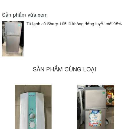
Điện thoại : - 0912911680 - 0937602399 -0977993598
Sản phẩm vừa xem
Web :
www.sieuthidienmaycuhcm.com
Tủ lạnh cũ Sharp 165 lít không đóng tuyết mới 95%
SẢN PHẨM CÙNG LOẠI