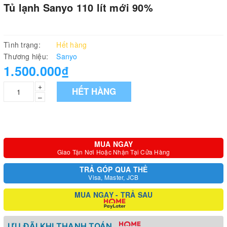
Tủ lạnh Sanyo 110 lít mới 90%
Tình trạng:
Hết hàng
Thương hiệu:
Sanyo
1.500.000₫
+
HẾT HÀNG
–
MUA NGAY
Giao Tận Nơi Hoặc Nhận Tại Cửa Hàng
TRẢ GÓP QUA THẺ
Visa, Master, JCB
MUA NGAY - TRẢ SAU
ƯU ĐÃI KHI THANH TOÁN