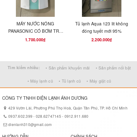
MÁY NƯỚC NÓNG
Tủ lạnh Aqua 123 lit không
PANASONIC CÓ BƠM TRỢ
đóng tuyết mới 95%
LỰC - MADE IN THÁI LAN
1.700.000₫
2.200.000₫
Tìm kiếm nhiều:
• Sản phẩm khuyến mãi
• Sản phẩm nổi bật
• Máy lạnh cũ
• Tủ lạnh cũ
• Máy giặt cũ
CÔNG TY TNHH ĐIỆN LẠNH ÁNH DƯƠNG
429 Vườn Lài, Phường Phú Thọ Hoà, Quận Tân Phú, TP. Hồ Chí Minh
0937.602.399
-
028.62747145
-
0912.911.680
dienlanh310@gmail.com
HƯỚNG DẪN
CHÍNH SÁCH