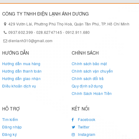
CÔNG TY TNHH ĐIỆN LẠNH ÁNH DƯƠNG
429 Vườn Lài, Phường Phú Thọ Hoà, Quận Tân Phú, TP. Hồ Chí Minh
0937.602.399
-
028.62747145
-
0912.911.680
dienlanh310@gmail.com
HƯỚNG DẪN
CHÍNH SÁCH
Hướng dẫn mua hàng
Chính sách bảo mật
Hướng dẫn thanh toán
Chính sách vận chuyển
Hướng dẫn giao nhận
Chính sách đổi trả
Điều khoản dịch vụ
Quy định sử dụng
Chính Sách Hoàn Tiền
HỖ TRỢ
KẾT NỐI
Tìm kiếm
Facebook
Đăng nhập
Twitter
Đăng ký
Instagram