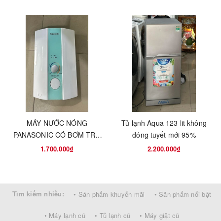
Thời hạn bảo
12 (tháng)
hành
Trọng lượng
32 (kg)
MÁY NƯỚC NÓNG
Tủ lạnh Aqua 123 lit không
PANASONIC CÓ BƠM TRỢ
đóng tuyết mới 95%
LỰC - MADE IN THÁI LAN
1.700.000₫
2.200.000₫
Tìm kiếm nhiều:
• Sản phẩm khuyến mãi
• Sản phẩm nổi bật
• Máy lạnh cũ
• Tủ lạnh cũ
• Máy giặt cũ