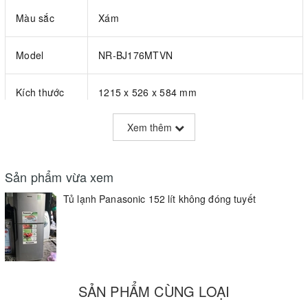
Màu sắc
Xám
Model
NR-BJ176MTVN
Kích thước
1215 x 526 x 584 mm
Xem thêm
Chất liệu
Khay nhựa
khay
Sản phẩm vừa xem
Làm lạnh đa chiều, khử mùi, kháng khuẩn,
Tính năng
tiết kiệm điện
Tủ lạnh Panasonic 152 lít không đóng tuyết
Tên gọi
Tủ lạnh
chung
Dung tích
SẢN PHẨM CÙNG LOẠI
152 (l)