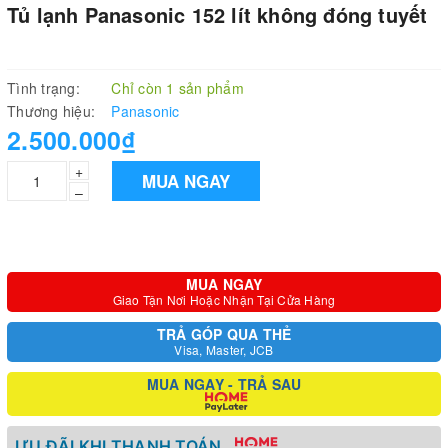
Tủ lạnh Panasonic 152 lít không đóng tuyết
Tình trạng:
Chỉ còn 1 sản phẩm
Thương hiệu:
Panasonic
2.500.000₫
+
MUA NGAY
–
MUA NGAY
Giao Tận Nơi Hoặc Nhận Tại Cửa Hàng
TRẢ GÓP QUA THẺ
Visa, Master, JCB
MUA NGAY - TRẢ SAU
ƯU ĐÃI KHI THANH TOÁN