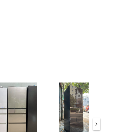
.
n ngon
vẹn. Với
t cá sử