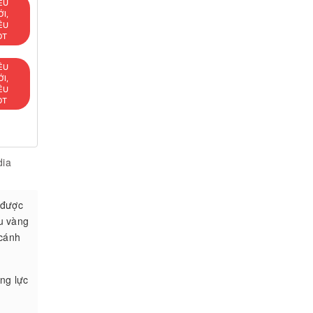
ÊU
I,
ÊU
OT
ÊU
I,
ÊU
OT
dia
 được
àu vàng
 cánh
ng lực