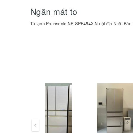
Ngăn mát to
Tủ lạnh Panasonic NR-SPF454X-N nội địa Nhật Bản 
Đèn led được tích hợp bên trên rất sàng giúp dễ dàn
các thực phẩm.
Ngăn cấp đông mềm
Cấp đông mềm là công nghệ cấp đông hiện đại giúp t
ngăn cấp đông mềm có thể bảo quản các thực phẩm ca
dụng trong tuần.
Đá rơi tự động
prev
Tủ lạnh Panasonic NR-SPF454X-N nội địa Nhật Bản c