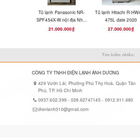
Bạn chỉ việc cho đầy nước vào hộp chứa, thành quả ch
Tủ lạnh Panasonic NR-
Tủ lạnh Hitachi R-H
dụng. Ngăn đựng đá được tách riêng biệt nên không b
SPF454X-W nội địa Nhật
475L date 2020
450L date
21.000.000₫
27.000.000₫
Cấp đông không đóng tuyế
Tìm kiếm nhiều:
Tủ lạnh Panasonic NR-SPF454X nội địa Nhật Bản có n
đóng tuyết nên kết cấu protein trong thịt cá không b
CÔNG TY TNHH ĐIỆN LẠNH ÁNH DƯƠNG
429 Vườn Lài, Phường Phú Thọ Hoà, Quận Tân
Phú, TP. Hồ Chí Minh
Ngăn rau tươi
0937.602.399
-
028.62747145
-
0912.911.680
Tủ lạnh Panasonic NR-SPF454X nội địa Nhật Bản có 
dienlanh310@gmail.com
giữ được độ tươi ngon, ức chế sự phát triển nhờ cac
cân bằng nên rau tươi lâu.