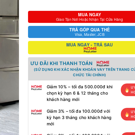
MUA NGAY
Giao Tận Nơi Hoặc Nhận Tại Cửa Hàng
TRẢ GÓP QUA THẺ
Visa, Master, JCB
MUA NGAY - TRẢ SAU
ƯU ĐÃI KHI THANH TOÁN
(SỬ DỤNG KHI XÁC NHẬN KHOẢN VAY TRÊN TRANG C
CHỨC TÀI CHÍNH)
Giảm 10% – tối đa 500.000đ khi
Ư
H
chọn kỳ hạn 6 & 12 tháng cho
khách hàng mới
Giảm 3% – tối đa 100.000đ với
Ư
H
kỳ hạn 3 tháng cho khách hàng
mới