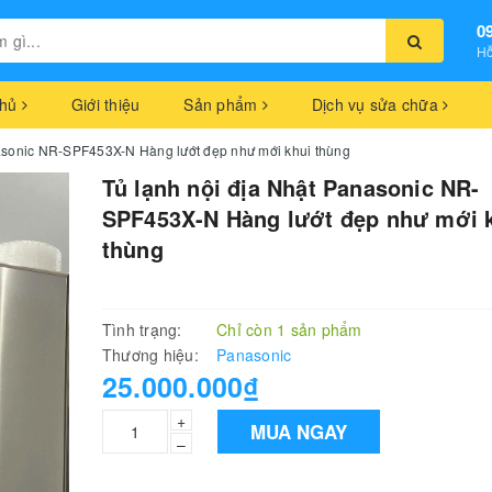
0
Hỗ
chủ
Giới thiệu
Sản phẩm
Dịch vụ sửa chữa
nasonic NR-SPF453X-N Hàng lướt đẹp như mới khui thùng
Tủ lạnh nội địa Nhật Panasonic NR-
SPF453X-N Hàng lướt đẹp như mới 
thùng
Tình trạng:
Chỉ còn 1 sản phẩm
Thương hiệu:
Panasonic
25.000.000₫
+
MUA NGAY
–