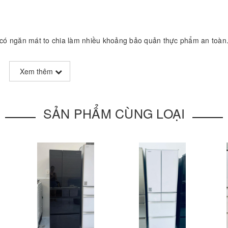
có ngăn mát to chia làm nhiều khoảng bảo quản thực phẩm an toàn
g lấy đồ. Cánh tủ được tận dụng thiết kế kệ chịu lực tốt để bảo quả
Xem thêm
SẢN PHẨM CÙNG LOẠI
hịt cá không bị đóng đá, kết cấu và chất dinh dưỡng được giữ trọn 
o cấp như cá hồi, cá tuyết làm sashimi tại nhà hoặc bảo quản thị
ó ngăn đá rơi tự động.