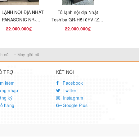
ợi khi sử
 LẠNH NỘI ĐỊA NHẬT
Tủ lạnh nội địa Nhật
Tủ lạnh nội
PANASONIC NR-
Toshiba GR-H510FV (ZM)
Panasonic N
FPM472S-N 470L
508 lít
470L m
22.000.000₫
22.000.000₫
24.000
nh cũ
• Máy giặt cũ
hông bị
Ỗ TRỢ
KẾT NỐI
ìm kiếm
Facebook
ăng nhập
Twitter
ăng ký
Instagram
iỏ hàng
Google Plus
uản được
ôn được