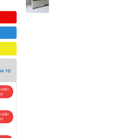
ỦA TỔ
U ĐÃI
OT
U ĐÃI
OT