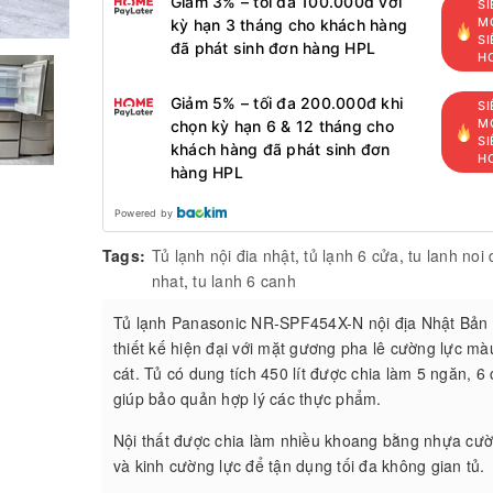
Giảm 3% – tối đa 100.000đ với
SI
MỚ
kỳ hạn 3 tháng cho khách hàng
SI
đã phát sinh đơn hàng HPL
H
Giảm 5% – tối đa 200.000đ khi
SI
MỚ
chọn kỳ hạn 6 & 12 tháng cho
SI
khách hàng đã phát sinh đơn
H
hàng HPL
Powered by
Tags:
Tủ lạnh nội đia nhật
,
tủ lạnh 6 cửa
,
tu lanh noi 
nhat
,
tu lanh 6 canh
Tủ lạnh Panasonic NR-SPF454X-N nội địa Nhật Bản
thiết kế hiện đại với mặt gương pha lê cường lực m
cát. Tủ có dung tích 450 lít được chia làm 5 ngăn, 6
giúp bảo quản hợp lý các thực phẩm.
Nội thất được chia làm nhiều khoang bằng nhựa cườ
và kinh cường lực để tận dụng tối đa không gian tủ.