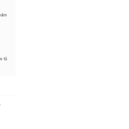
 năm
o tủ
.