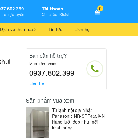
937.602.399
Tài khoản
0
 trợ trực tuyến
Xin chào, Khách
Dịch vụ thu mua
Tin tức
Liên hệ
Bạn cần hỗ trợ?
khui
Mua sản phẩm
0937.602.399
Liên hệ
Sản phẩm vừa xem
Tủ lạnh nội địa Nhật
Panasonic NR-SPF453X-N
Hàng lướt đẹp như mới
khui thùng