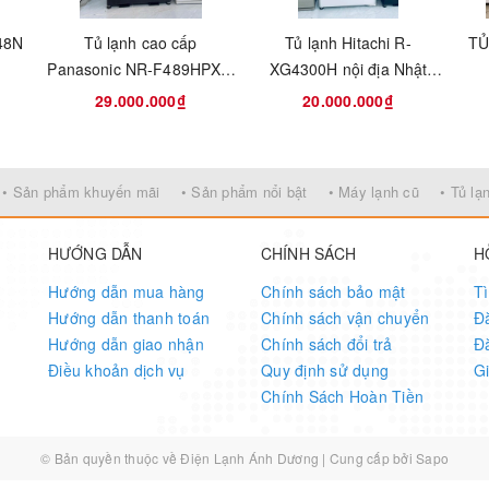
o ra những viên đá với kích thước đều, không bị dính lại cực tiện l
W48N
Tủ lạnh cao cấp
Tủ lạnh Hitachi R-
TỦ
ị bị ám mùi hay bị bẩn, giữ an toàn vệ sinh tốt.
Panasonic NR-F489HPX-T
XG4300H nội địa Nhật
475L date 2023
Bản 430 lít
29.000.000₫
20.000.000₫
t
• Sản phẩm khuyến mãi
• Sản phẩm nổi bật
• Máy lạnh cũ
• Tủ lạ
găn đông to để dự trữ được nhiều thịt cá. Thịt cá được bảo quản k
ị phá vỡ giữ trọn được chất dinh dưỡng vốn có.
HƯỚNG DẪN
CHÍNH SÁCH
H
Hướng dẫn mua hàng
Chính sách bảo mật
T
Hướng dẫn thanh toán
Chính sách vận chuyển
Đ
Hướng dẫn giao nhận
Chính sách đổi trả
Đ
Điều khoản dịch vụ
Quy định sử dụng
G
ngăn rau bảo quản hợp lý các loại rau củ quả. Rau, củ, quả bảo q
Chính Sách Hoàn Tiền
bondioxit nên rau luôn được giòn ngọt trong thời gian dài. Độ ẩm lu
© Bản quyền thuộc về
Điện Lạnh Ánh Dương
|
Cung cấp bởi
Sapo