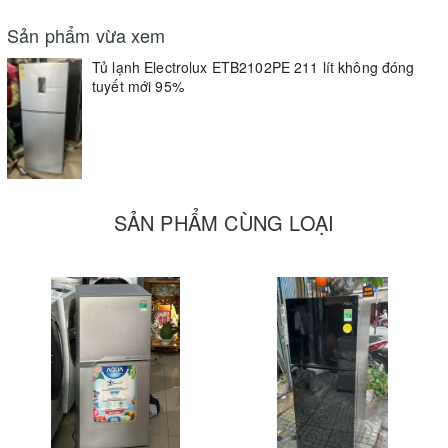
Tủ lạnh
Sản phẩm vừa xem
Tủ lạnh
Electrolux ETB2102PE-
Electrolux ETB2102PE-RVN 2
Tủ lạnh Electrolux ETB2102PE 211 lít không đóng
RVN có ngăn rau củ
cánh 211 L có dung tích 210l
tuyết mới 95%
có bộ kiểm soát độ ẩm
cho bạn tha hồ dự trữ thực
giúp cho độ ẩm trong
phẩm, phù hợp với gia đình từ
ngăn luôn được đảm bảo
3 - 5 người.
nhờ đó đảm bảo độ tươi
ngon của rau củ lâu hơn.
SẢN PHẨM CÙNG LOẠI
Chuông báo cửa mở
Khay kệ bằng kính
chịu lực
Với chuông báo cửa mở, sau
một khoảng thời gian cửa tủ
Tủ lạnh Electrolux 2