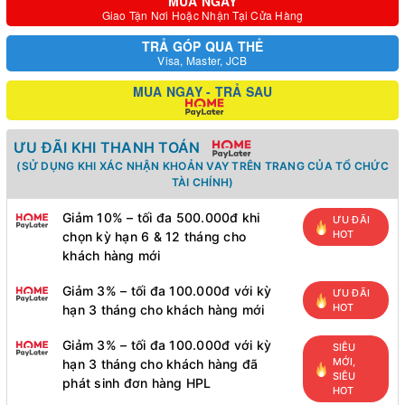
MUA NGAY
Giao Tận Nơi Hoặc Nhận Tại Cửa Hàng
TRẢ GÓP QUA THẺ
Visa, Master, JCB
MUA NGAY - TRẢ SAU
ƯU ĐÃI KHI THANH TOÁN
(SỬ DỤNG KHI XÁC NHẬN KHOẢN VAY TRÊN TRANG CỦA TỔ CHỨC
TÀI CHÍNH)
Giảm 10% – tối đa 500.000đ khi
ƯU ĐÃI
HOT
chọn kỳ hạn 6 & 12 tháng cho
khách hàng mới
Giảm 3% – tối đa 100.000đ với kỳ
ƯU ĐÃI
HOT
hạn 3 tháng cho khách hàng mới
Giảm 3% – tối đa 100.000đ với kỳ
SIÊU
MỚI,
hạn 3 tháng cho khách hàng đã
SIÊU
phát sinh đơn hàng HPL
HOT