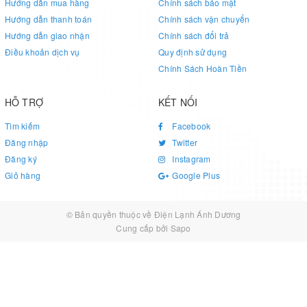
để đảm bảo mọi thực phẩm
Hướng dẫn mua hàng
Chính sách bảo mật
ETB2102PE-RVN và bị
dù bị che khuất vẫn được bảo
Hướng dẫn thanh toán
Chính sách vận chuyển
triệt tiêu một cách hiệu
quản tốt nhất.
Hướng dẫn giao nhận
Chính sách đổi trả
quả.
Điều khoản dịch vụ
Quy định sử dụng
Chính Sách Hoàn Tiền
HỖ TRỢ
KẾT NỐI
Tìm kiếm
Facebook
Đăng nhập
Twitter
Tủ lạnh không đóng
Đăng ký
Instagram
Tính năng làm đá
tuyết
Giỏ hàng
Google Plus
nhanh
Tủ lạnh Electrolux 2
© Bản quyền thuộc về
Điện Lạnh Ánh Dương
Chỉ sau 2 giờ, những
cánh không đóng tuyết giúp
Cung cấp bởi
Sapo
khay nước đã trở thành
người dùng không phải mất
những khay đá tinh khiết
thời gian xả tuyết cũng như
và mát lạnh khi dùng tủ
bảo quản thực phẩm tốt hơn.
lạnh Electrolux