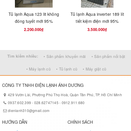
chưa được đóng chuông sẽ
cánh có kệ bằng kính
báo hiệu để bạn biết, nhờ đó
chịu lực giúp việc sắp
Tủ lạnh Aqua 123 lit không
Tủ lạnh Aqua inverter 189 lít
giúp bạn tiết kiệm điện hơn khi
xếp thực phẩm trong tủ
đóng tuyết mới 95%
tiết kiệm điện mới 95%
sử dụng tủ lạnh 2 cánh
thoải mái hơn, không lo
Electrolux ETB2102PE-RVN
2.200.000₫
3.500.000₫
thực phẩm quá nhiều làm
211L
hỏng khay.
Tìm kiếm nhiều:
• Sản phẩm khuyến mãi
• Sản phẩm nổi bật
• Máy lạnh cũ
• Tủ lạnh cũ
• Máy giặt cũ
Bộ khử mùi Deo
CÔNG TY TNHH ĐIỆN LẠNH ÁNH DƯƠNG
Làm lạnh đa chiều
Fresh
429 Vườn Lài, Phường Phú Thọ Hoà, Quận Tân Phú, TP. Hồ Chí Minh
0937.602.399
-
028.62747145
-
0912.911.680
Hệ thống làm lạnh giúp khí
Bộ khử mùi thế hệ mới
dienlanh310@gmail.com
lạnh len lỏi vào khắp nơi
giúp cho các mùi khó
trong tủ lạnh 2 cánh
HƯỚNG DẪN
CHÍNH SÁCH
chịu không lan ra
Electrolux ETB2102PE-RVN
trong tủ lạnh Electrolux