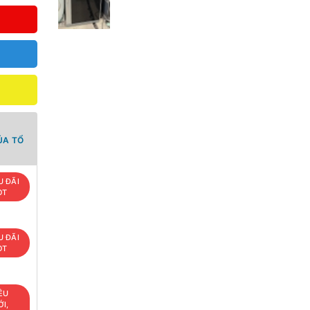
ỦA TỔ
U ĐÃI
OT
U ĐÃI
OT
ÊU
I,