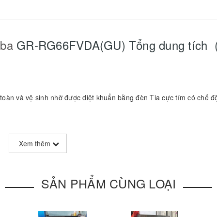
iba
GR-RG66FVDA(GU) Tổng dung tích 
 toàn và vệ sinh nhờ được diệt khuẩn bằng đèn Tia cực tím có chế đ
Xem thêm
i vị trí của
tủ lạnh
SẢN PHẨM CÙNG LOẠI
 năng kháng khuẩn tối ưu. Đặc điểm ưu việt của các hạt phân tử bạ
úp thực phẩm luôn tươi ngon.