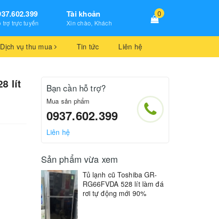
937.602.399
Tài khoản
0
 trợ trực tuyến
Xin chào, Khách
Dịch vụ thu mua
Tin tức
Liên hệ
8 lít
Bạn cần hỗ trợ?
Mua sản phẩm
0937.602.399
Liên hệ
Sản phẩm vừa xem
Tủ lạnh cũ Toshiba GR-
RG66FVDA 528 lít làm đá
rơi tự động mới 90%