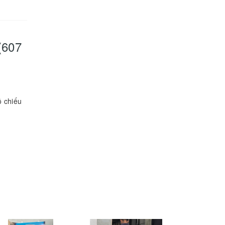
(607
ộ chiếu
c (Ag)