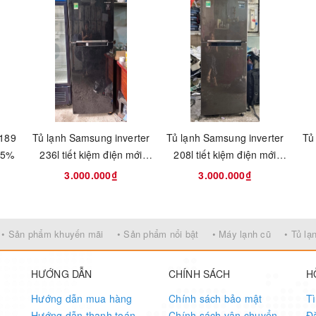
hay đá.
 189
Tủ lạnh Samsung inverter
Tủ lạnh Samsung inverter
Tủ
 95%
236l tiết kiệm điện mới
208l tiết kiệm điện mới
90%
95%
3.000.000₫
3.000.000₫
• Sản phẩm khuyến mãi
• Sản phẩm nổi bật
• Máy lạnh cũ
• Tủ lạ
HƯỚNG DẪN
CHÍNH SÁCH
H
Hướng dẫn mua hàng
Chính sách bảo mật
T
Hướng dẫn thanh toán
Chính sách vận chuyển
Đ