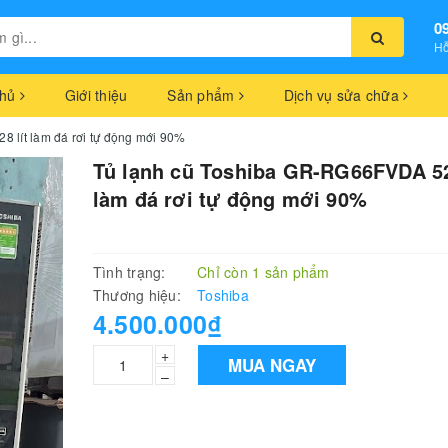
0
Hỗ
chủ
Giới thiệu
Sản phẩm
Dịch vụ sửa chữa
 lít làm đá rơi tự động mới 90%
Tủ lạnh cũ Toshiba GR-RG66FVDA 52
làm đá rơi tự động mới 90%
Tình trạng:
Chỉ còn 1 sản phẩm
Thương hiệu:
Toshiba
4.500.000₫
+
MUA NGAY
–