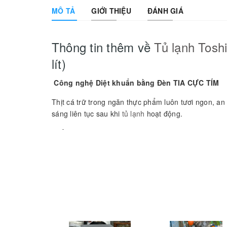
MÔ TẢ
GIỚI THIỆU
ĐÁNH GIÁ
Thông tin thêm về
Tủ lạnh Tosh
lít)
Công nghệ Diệt khuẩn bằng Đèn TIA CỰC TÍM
Thịt cá trữ trong ngăn thực phẩm luôn tươi ngon, an
sáng liên tục sau khi
tủ lạnh
hoạt động.
Luồng khí lạnh vòng cung
Mát và lạnh đều.
Luồng khí lạnh tinh khiết của
tủ lạnh
được thổi vào mọ
Diệt khuẩn bằng các hạt
Ion
âm
Ion
Bạc Ag+ kháng khuẩn tối ưu
Hộc tủ đựng rau quả hỗ trợ phân tử
Ion
Ag+ với chức
tự nhiên sẽ ngăn cản sự phát triển của vi khuẩn, gi