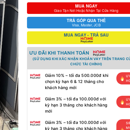
MUA NGAY
Giao Tận Nơi Hoặc Nhận Tại Cửa Hàng
TRẢ GÓP QUA THẺ
Visa, Master, JCB
MUA NGAY - TRẢ SAU
ƯU ĐÃI KHI THANH TOÁN
(SỬ DỤNG KHI XÁC NHẬN KHOẢN VAY TRÊN TRANG C
CHỨC TÀI CHÍNH)
Giảm 10% – tối đa 500.000đ khi
Ư
H
chọn kỳ hạn 6 & 12 tháng cho
khách hàng mới
Giảm 3% – tối đa 100.000đ với
Ư
H
kỳ hạn 3 tháng cho khách hàng
mới
Giảm 3% – tối đa 100.000đ với
SI
MỚ
kỳ hạn 3 tháng cho khách hàng