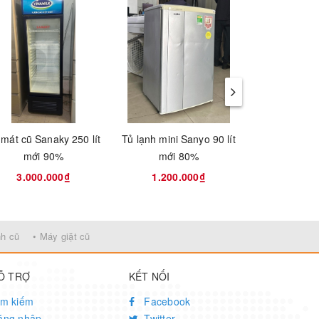
 mát cũ Sanaky 250 lít
Tủ lạnh mini Sanyo 90 lít
Tủ lạnh mini 
mới 90%
mới 80%
mới 
3.000.000₫
1.200.000₫
1.700
nh cũ
• Máy giặt cũ
Ỗ TRỢ
KẾT NỐI
ìm kiếm
Facebook
ăng nhập
Twitter