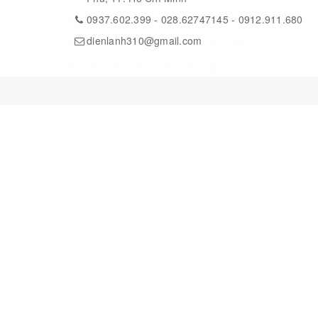
0937.602.399
-
028.62747145
-
0912.911.680
dienlanh310@gmail.com