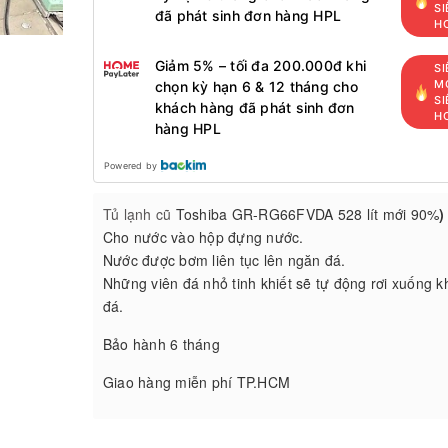
SI
đã phát sinh đơn hàng HPL
H
Giảm 5% – tối đa 200.000đ khi
SI
MỚ
chọn kỳ hạn 6 & 12 tháng cho
SI
khách hàng đã phát sinh đơn
H
hàng HPL
Powered by
Tủ lạnh cũ
Toshiba GR-RG66FVDA 528 lít mới 90%
)
Cho nước vào hộp đựng nước.
Nước được bơm liên tục lên ngăn đá.
Những viên đá nhỏ tinh khiết sẽ tự động rơi xuống k
đá.
Bảo hành 6 tháng
Giao hàng miễn phí TP.HCM