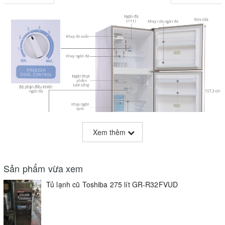
Xem thêm
Sản phẩm vừa xem
Tủ lạnh cũ Toshiba 275 lít GR-R32FVUD
Thiết kế hiện đại
Tủ lạnh Toshiba GR-R32FVUD được thiết kế rất lạ mắt với màu
vàng đồng chắc chắn sẽ đem lại vẻ phong cách cho không gian