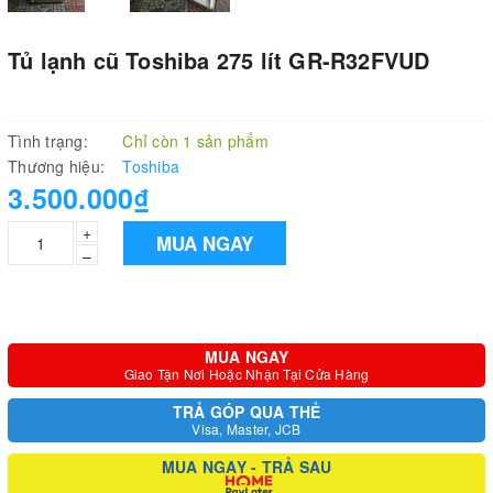
Tủ lạnh cũ Toshiba 275 lít GR-R32FVUD
Tình trạng:
Chỉ còn 1 sản phẩm
Thương hiệu:
Toshiba
3.500.000₫
+
MUA NGAY
–
MUA NGAY
Giao Tận Nơi Hoặc Nhận Tại Cửa Hàng
TRẢ GÓP QUA THẺ
Visa, Master, JCB
MUA NGAY - TRẢ SAU