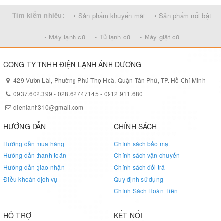
Dung tích 275 lít phù hợp cho gia đình
Tìm kiếm nhiều:
• Sản phẩm khuyến mãi
• Sản phẩm nổi bật
4, 5 người
• Máy lạnh cũ
• Tủ lạnh cũ
• Máy giặt cũ
Với dung tích 275 lít tủ lạnh Toshiba GR-R32FVUD rất thích hợp
dành cho những gia đình đông người từ 4- 5 người. Bạn thoải mái
CÔNG TY TNHH ĐIỆN LẠNH ÁNH DƯƠNG
cất trữ thực phẩm cho cả nhà trong hơn 3-4 ngày mà không lo
thiếu chỗ, nhờ đó, bạn hoàn toàn không phải tống công sức và
429 Vườn Lài, Phường Phú Thọ Hoà, Quận Tân Phú, TP. Hồ Chí Minh
thời gian đi chợ mỗi ngày như đối với các tủ lạnh dung tích nhỏ.
0937.602.399
-
028.62747145
-
0912.911.680
dienlanh310@gmail.com
HƯỚNG DẪN
CHÍNH SÁCH
Hướng dẫn mua hàng
Chính sách bảo mật
Hướng dẫn thanh toán
Chính sách vận chuyển
Hướng dẫn giao nhận
Chính sách đổi trả
Điều khoản dịch vụ
Quy định sử dụng
Chính Sách Hoàn Tiền
HỖ TRỢ
KẾT NỐI