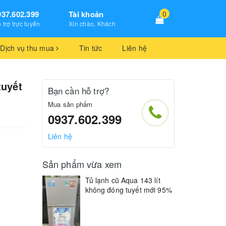
937.602.399
Tài khoản
0
 trợ trực tuyến
Xin chào, Khách
Dịch vụ thu mua
Tin tức
Liên hệ
tuyết
Bạn cần hỗ trợ?
Mua sản phẩm
0937.602.399
Liên hệ
Sản phẩm vừa xem
Tủ lạnh cũ Aqua 143 lít
không đóng tuyết mới 95%