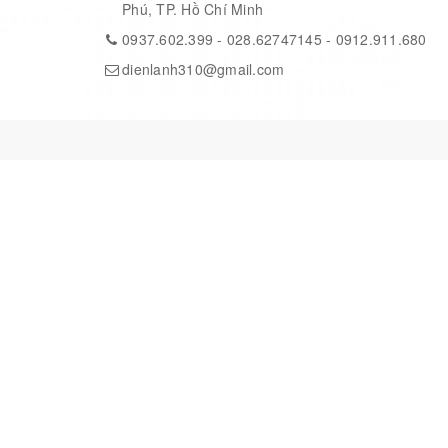
Phú, TP. Hồ Chí Minh
0937.602.399
-
028.62747145
-
0912.911.680
dienlanh310@gmail.com