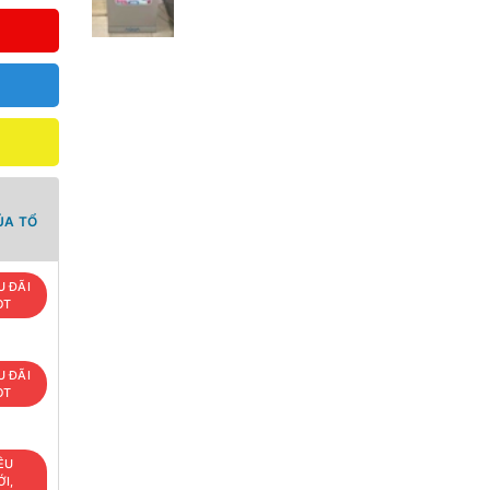
ỦA TỔ
U ĐÃI
OT
U ĐÃI
OT
ÊU
I,