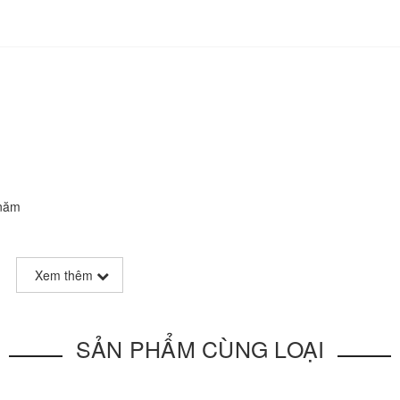
 năm
Tân Phú TP.HCM
Xem thêm
98
SẢN PHẨM CÙNG LOẠI