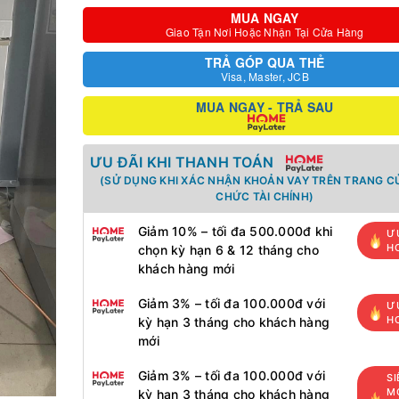
MUA NGAY
Giao Tận Nơi Hoặc Nhận Tại Cửa Hàng
TRẢ GÓP QUA THẺ
Visa, Master, JCB
MUA NGAY - TRẢ SAU
ƯU ĐÃI KHI THANH TOÁN
(SỬ DỤNG KHI XÁC NHẬN KHOẢN VAY TRÊN TRANG C
CHỨC TÀI CHÍNH)
Giảm 10% – tối đa 500.000đ khi
Ư
H
chọn kỳ hạn 6 & 12 tháng cho
khách hàng mới
Giảm 3% – tối đa 100.000đ với
Ư
H
kỳ hạn 3 tháng cho khách hàng
mới
Giảm 3% – tối đa 100.000đ với
SI
MỚ
kỳ hạn 3 tháng cho khách hàng