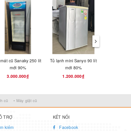
 mát cũ Sanaky 250 lít
Tủ lạnh mini Sanyo 90 lít
Tủ lạnh mini 
mới 90%
mới 80%
mới 
3.000.000₫
1.200.000₫
1.700
nh cũ
• Máy giặt cũ
Ỗ TRỢ
KẾT NỐI
ìm kiếm
Facebook