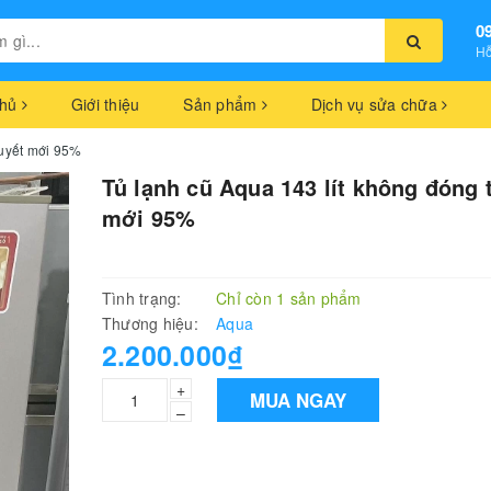
0
Hỗ
chủ
Giới thiệu
Sản phẩm
Dịch vụ sửa chữa
tuyết mới 95%
Tủ lạnh cũ Aqua 143 lít không đóng 
mới 95%
Tình trạng:
Chỉ còn 1 sản phẩm
Thương hiệu:
Aqua
2.200.000₫
+
MUA NGAY
–