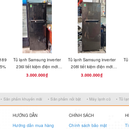
 189
Tủ lạnh Samsung inverter
Tủ lạnh Samsung inverter
Tủ
 95%
236l tiết kiệm điện mới
208l tiết kiệm điện mới
90%
95%
3.000.000₫
3.000.000₫
• Sản phẩm khuyến mãi
• Sản phẩm nổi bật
• Máy lạnh cũ
• Tủ lạ
HƯỚNG DẪN
CHÍNH SÁCH
H
Hướng dẫn mua hàng
Chính sách bảo mật
T