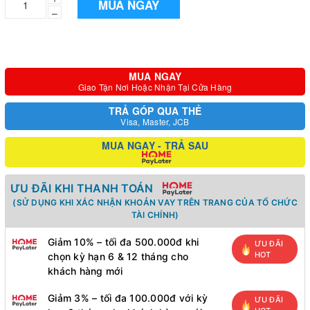
MUA NGAY
–
MUA NGAY
Giao Tận Nơi Hoặc Nhận Tại Cửa Hàng
TRẢ GÓP QUA THẺ
Visa, Master, JCB
MUA NGAY - TRẢ SAU
ƯU ĐÃI KHI THANH TOÁN
(SỬ DỤNG KHI XÁC NHẬN KHOẢN VAY TRÊN TRANG CỦA TỔ CHỨC
TÀI CHÍNH)
Giảm 10% – tối đa 500.000đ khi
ƯU ĐÃI
HOT
chọn kỳ hạn 6 & 12 tháng cho
khách hàng mới
Giảm 3% – tối đa 100.000đ với kỳ
ƯU ĐÃI