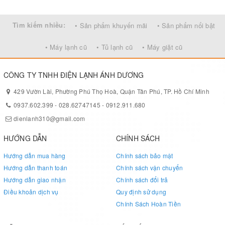
Tìm kiếm nhiều:
• Sản phẩm khuyến mãi
• Sản phẩm nổi bật
• Máy lạnh cũ
• Tủ lạnh cũ
• Máy giặt cũ
CÔNG TY TNHH ĐIỆN LẠNH ÁNH DƯƠNG
429 Vườn Lài, Phường Phú Thọ Hoà, Quận Tân Phú, TP. Hồ Chí Minh
0937.602.399
-
028.62747145
-
0912.911.680
dienlanh310@gmail.com
HƯỚNG DẪN
CHÍNH SÁCH
Hướng dẫn mua hàng
Chính sách bảo mật
Hướng dẫn thanh toán
Chính sách vận chuyển
Hướng dẫn giao nhận
Chính sách đổi trả
Điều khoản dịch vụ
Quy định sử dụng
Chính Sách Hoàn Tiền