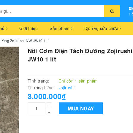
0
Hỗ
chủ
Giới thiệu
Sản phẩm
Dịch vụ sửa chữa
ường Zojirushi NW-JW10 1 lít
Nồi Cơm Điện Tách Đường Zojirush
JW10 1 lít
Tình trạng:
Chỉ còn 1 sản phẩm
Thương hiệu:
zojirushi
3.000.000₫
+
MUA NGAY
–