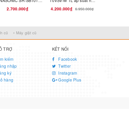
NASONIC SR-SB101 -
10VSV-W 1L áp suất hút
10VQM áp su
IH STEAM
chân không date 2023
khô
2.700.000₫
4.200.000₫
3.200
6.950.000₫
c phong
nh cũ
• Máy giặt cũ
Ỗ TRỢ
KẾT NỐI
ìm kiếm
Facebook
ăng nhập
Twitter
ăng ký
Instagram
iỏ hàng
Google Plus
g giữ
ụ bất cứ