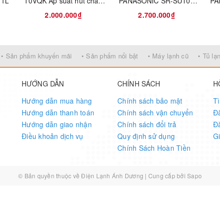
 1L
10VQK Áp suất hút chân
PANASONIC SR-SU103
PA
c Không Giới Hạn
không 1 Lít Date 2016
STEAM IH 1L
2.000.000₫
2.700.000₫
ơm trắng thông thường. Chiếc nồi này mang đến một thế giới ẩm thự
• Sản phẩm khuyến mãi
• Sản phẩm nổi bật
• Máy lạnh cũ
• Tủ lạ
.
, dễ ăn hơn.
HƯỚNG DẪN
CHÍNH SÁCH
H
n.
Hướng dẫn mua hàng
Chính sách bảo mật
T
.
Hướng dẫn thanh toán
Chính sách vận chuyển
Đ
Hướng dẫn giao nhận
Chính sách đổi trả
Đ
ng.
Điều khoản dịch vụ
Quy định sử dụng
G
cứng, dai của cơm, đáp ứng mọi sở thích ẩm thực cá nhân. Chức năn
Chính Sách Hoàn Tiền
à một lợi thế vượt trội, giúp bạn luôn có cơm nóng sẵn sàng phục v
© Bản quyền thuộc về
Điện Lạnh Ánh Dương
|
Cung cấp bởi
Sapo