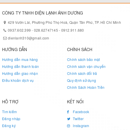
CÔNG TY TNHH ĐIỆN LẠNH ÁNH DƯƠNG
429 Vườn Lài, Phường Phú Thọ Hoà, Quận Tân Phú, TP. Hồ Chí Minh
0937.602.399
-
028.62747145
-
0912.911.680
dienlanh310@gmail.com
HƯỚNG DẪN
CHÍNH SÁCH
Hướng dẫn mua hàng
Chính sách bảo mật
Hướng dẫn thanh toán
Chính sách vận chuyển
Hướng dẫn giao nhận
Chính sách đổi trả
Điều khoản dịch vụ
Quy định sử dụng
Chính Sách Hoàn Tiền
HỖ TRỢ
KẾT NỐI
Tìm kiếm
Facebook
Đăng nhập
Twitter
Đăng ký
Instagram