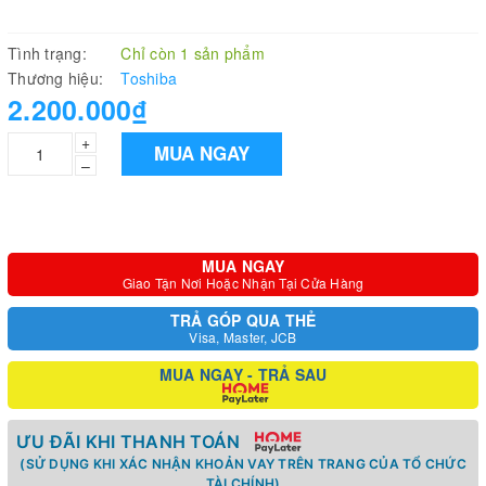
Tình trạng:
Chỉ còn 1 sản phẩm
Thương hiệu:
Toshiba
2.200.000₫
+
MUA NGAY
–
MUA NGAY
Giao Tận Nơi Hoặc Nhận Tại Cửa Hàng
TRẢ GÓP QUA THẺ
Visa, Master, JCB
MUA NGAY - TRẢ SAU
ƯU ĐÃI KHI THANH TOÁN
(SỬ DỤNG KHI XÁC NHẬN KHOẢN VAY TRÊN TRANG CỦA TỔ CHỨC
TÀI CHÍNH)