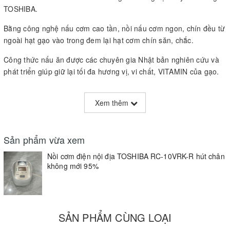
TOSHIBA.
Bằng công nghệ nấu cơm cao tần, nồi nấu cơm ngon, chín đều từ
ngoài hạt gạo vào trong đem lại hạt cơm chín săn, chắc.
Công thức nấu ăn được các chuyên gia Nhật bản nghiên cứu và
phát triển giúp giữ lại tối đa hương vị, vi chất, VITAMIN của gạo.
Với công nghệ chân không, cơm không thiu, không đổi màu ngay
cả khi để cơm 48 tiếng sau khi nấu.
Xem thêm
Đặc biệt có thể cắm điện liên tục 48 tiếng mà cơm không hề khô
như nồi cơm điện thông thường.
Sản phẩm vừa xem
Nồi cơm điện cao tần chân không TOSHIBA xứng đáng là khoản
Nồi cơm điện nội địa TOSHIBA RC-10VRK-R hút chân
đầu tư đem lai lợi ích dài lâu trong căn bếp nhà bạn
không mới 95%
ĐIỂM NỔI BẬT CỦA NỒI CƠM TOSHIBA RC-10VRK
XOONG CỰC DÀY, 5mm
SẢN PHẨM CÙNG LOẠI
Xoong ĐỒNG, phủ TITAN KIM CƯƠNG