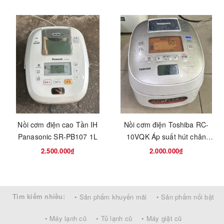
Có chân không giúp cơm lâu thiu, sau 48 tiếng cơm vẫn trắng dẻo
thơm không đổi màu
Điện áp 100v, nấu cơm 167 độ
Nhiều chế độ nấu ăn, nhiều loại gạo
Nồi 1L phù hợp với gia đình từ 3 -5 thành viên
MADE IN JAPAN
Bảo hành 6 tháng
Nồi cơm điện cao Tần IH
Nồi cơm điện Toshiba RC-
Panasonic SR-PB107 1L
10VQK Áp suất hút chân
Giá: 2.500.000₫
không 1 Lít Date 2016
2.500.000₫
2.000.000₫
Giao hàng toàn quốc thanh toán khi nhận hàng
0977993598 - 0937602399 Hiền
Tìm kiếm nhiều:
• Sản phẩm khuyến mãi
• Sản phẩm nổi bật
• Máy lạnh cũ
• Tủ lạnh cũ
• Máy giặt cũ