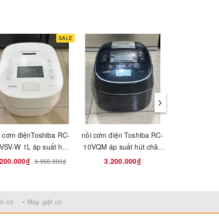
SALE
i cơm điệnToshiba RC-
nồi cơm điện Toshiba RC-
Nồi cơm điệ
VSV-W 1L áp suất hút
10VQM áp suất hút chân
Panasonic
hân không date 2023
không
1.
.200.000₫
3.200.000₫
3.800
6.950.000₫
nấu
nh cũ
• Máy giặt cũ