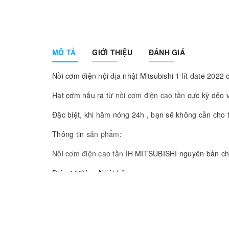
MÔ TẢ
GIỚI THIỆU
ĐÁNH GIÁ
Nồi cơm điện nội địa nhật Mitsubishi 1 lít date 2022 
Hạt cơm nấu ra từ
nồi cơm điện cao tần
cực kỳ dẻo v
Đặc biệt, khi hâm nóng 24h , bạn sẽ không cần cho
Thông tin
sản phẩm
:
Nồi cơm điện cao tần
IH MITSUBISHI nguyên bản c
Điện 100V xx Nhật bản
Mẫu vuông ko quai cầm,sang trọng,thích hợp với nh
– Dung tích 1.LIT thích hợp với gia đình 3-5 thành vi