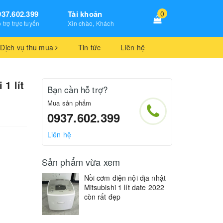
937.602.399
Tài khoản
0
 trợ trực tuyến
Xin chào, Khách
Dịch vụ thu mua
Tin tức
Liên hệ
 1 lít
Bạn cần hỗ trợ?
Mua sản phẩm
0937.602.399
Liên hệ
Sản phẩm vừa xem
Nồi cơm điện nội địa nhật
Mitsubishi 1 lít date 2022
còn rất đẹp