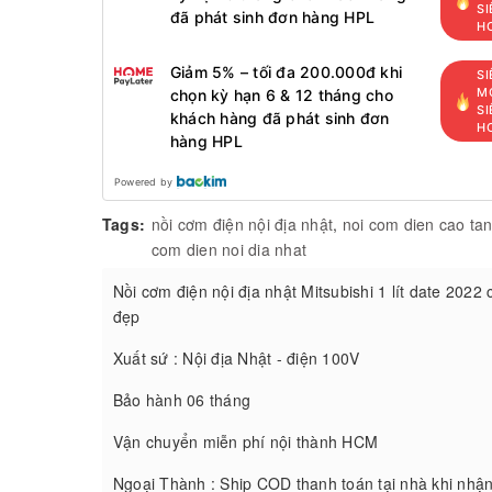
SI
đã phát sinh đơn hàng HPL
H
Giảm 5% – tối đa 200.000đ khi
SI
MỚ
chọn kỳ hạn 6 & 12 tháng cho
SI
khách hàng đã phát sinh đơn
H
hàng HPL
Powered by
Tags:
nồi cơm điện nội địa nhật
,
noi com dien cao ta
com dien noi dia nhat
Nồi cơm điện nội địa nhật Mitsubishi 1 lít date 2022 
đẹp
Xuất sứ : Nội địa Nhật - điện 100V
Bảo hành 06 tháng
Vận chuyển miễn phí nội thành HCM
Ngoại Thành : Ship COD thanh toán tại nhà khi nhậ