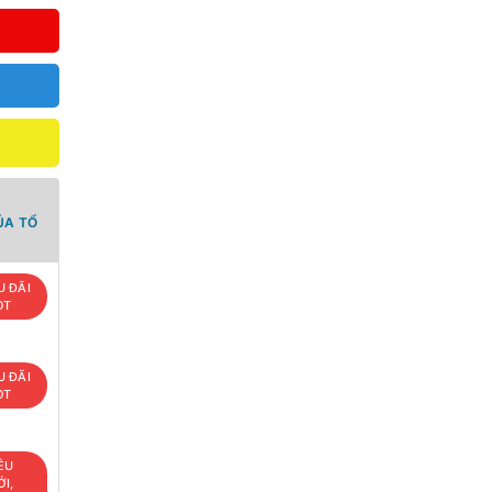
ỦA TỔ
U ĐÃI
OT
U ĐÃI
OT
ÊU
I,