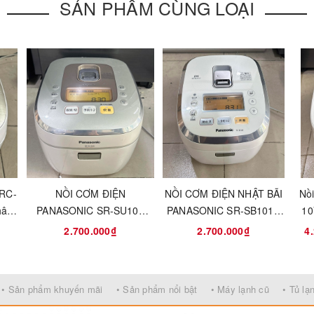
SẢN PHẨM CÙNG LOẠI
nồi cơm thường
 RC-
NỒI CƠM ĐIỆN
NỒI CƠM ĐIỆN NHẬT BÃI
Nồ
hân
PANASONIC SR-SU103
PANASONIC SR-SB101 -
10
cơm chín, nắp xả hơi tản, khóa an toàn
16
STEAM IH 1L
IH STEAM
c
2.700.000₫
2.700.000₫
4
), hâm nóng, chế độ nấu siêu tốc, nấu gạo lứt, nấu cháo, nấu súp, 
đường trong gạo
• Sản phẩm khuyến mãi
• Sản phẩm nổi bật
• Máy lạnh cũ
• Tủ lạ