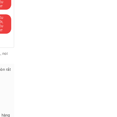
ÊU
OT
ÊU
I,
ÊU
OT
n
,
noi
còn rất
n hàng