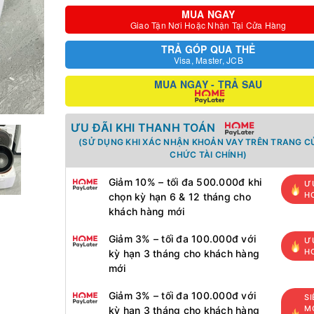
MUA NGAY
Giao Tận Nơi Hoặc Nhận Tại Cửa Hàng
TRẢ GÓP QUA THẺ
Visa, Master, JCB
MUA NGAY - TRẢ SAU
ƯU ĐÃI KHI THANH TOÁN
(SỬ DỤNG KHI XÁC NHẬN KHOẢN VAY TRÊN TRANG C
CHỨC TÀI CHÍNH)
Giảm 10% – tối đa 500.000đ khi
Ư
H
chọn kỳ hạn 6 & 12 tháng cho
khách hàng mới
Giảm 3% – tối đa 100.000đ với
Ư
H
kỳ hạn 3 tháng cho khách hàng
mới
Giảm 3% – tối đa 100.000đ với
SI
MỚ
kỳ hạn 3 tháng cho khách hàng