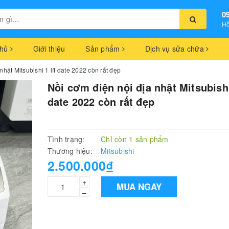
0
Hỗ
chủ
Giới thiệu
Sản phẩm
Dịch vụ sửa chữa
nhật Mitsubishi 1 lít date 2022 còn rất đẹp
Nồi cơm điện nội địa nhật Mitsubishi
date 2022 còn rất đẹp
Tình trạng:
Chỉ còn 1 sản phẩm
Thương hiệu:
Mitsubishi
2.500.000₫
+
MUA NGAY
–