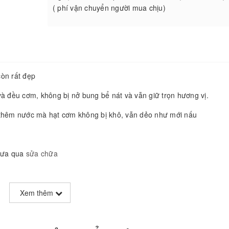
( phí vận chuyển người mua chịu)
còn rất đẹp
à đều cơm, không bị nở bung bể nát và vẫn giữ trọn hương vị.
 thêm nước mà hạt cơm không bị khô, vẫn dẻo như mới nấu
hưa qua
sửa chữa
ững gian bếp hiện đại
Xem thêm
ên