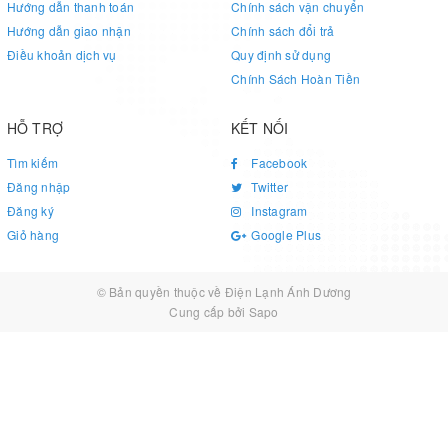
Hướng dẫn thanh toán
Chính sách vận chuyển
hưởng đến sức khỏe.
Hướng dẫn giao nhận
Chính sách đổi trả
Điều khoản dịch vụ
Quy định sử dụng
Công nghệ Nanoe tiên tiến độc quyền của Panasonic giải phóng
Chính Sách Hoàn Tiền
các gốc OH ra không khí, giúp tiêu diệt vi khuẩn và
khử
mùi
nhanh chóng. Ngoài ra còn có tác dụng lưu giữ độ ẩm, chống
HỖ TRỢ
KẾT NỐI
khô da.
Tìm kiếm
Facebook
Diệt 99,9% virus H1N1 và H5N1, tiêu diệt 99,99% vi khuẩn E Coli
Đăng nhập
Twitter
O 157, MRSA
Đăng ký
Instagram
Giỏ hàng
Google Plus
© Bản quyền thuộc về
Điện Lạnh Ánh Dương
Cung cấp bởi
Sapo