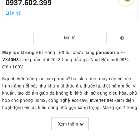
0937.602.399
Liên hệ
Mô tả
Máy lọc không khí
Hàng lướt full chức năng
panasonic F-
VX40H3
siêu phẩm đời 2018 hàng đấu giá Nhật Bản mới 99%,
điện 100V.
Ngoài chức năng lọc các phân tử bụi siêu nhỏ, máy còn có các
tính năng nổi bật như
khử mùi
thức ăn, thuốc lá, diệt nấm mốc, vi
khuẩn, tạo độ ẩm giúp da không bị khô khi sử dụng điều hòa, phù
hợp cho phòng 30m2, công nghệ econavi, inverter tiết kiệm điện,
hoạt động êm ái, kiểu dáng nhỏ gọn sang trọng. Màng lọc 2 trong
1 (lọc thô, than hoạt tính
Xem thêm
- Đặc biệt được trang bị cảm biến
bụi mịn PM2.5
là thành phần ô
nhiễm chính trong không khí tại Việt Nam.