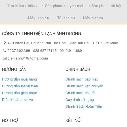
Tìm kiếm nhiều:
• Sản phẩm khuyến mãi
• Sản phẩm nổi bật
Hình ảnh cung cấp trên web thật 100% . Bao đổi trả nếu
hàng không đảm bảo chất lượng như quảng cáo
• Máy lạnh cũ
• Tủ lạnh cũ
• Máy giặt cũ
Đổi mới tháng đầu nếu quý khách không hài lòng về sản
phẩm
CÔNG TY TNHH ĐIỆN LẠNH ÁNH DƯƠNG
429 Vườn Lài, Phường Phú Thọ Hoà, Quận Tân Phú, TP. Hồ Chí Minh
0937.602.399
-
028.62747145
-
0912.911.680
dienlanh310@gmail.com
HƯỚNG DẪN
CHÍNH SÁCH
Hướng dẫn mua hàng
Chính sách bảo mật
Hướng dẫn thanh toán
Chính sách vận chuyển
Hướng dẫn giao nhận
Chính sách đổi trả
Điều khoản dịch vụ
Quy định sử dụng
Chính Sách Hoàn Tiền
HỖ TRỢ
KẾT NỐI