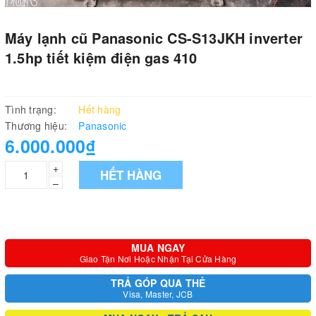
Máy lạnh cũ Panasonic CS-S13JKH inverter
1.5hp tiết kiệm điện gas 410
Tình trạng:
Hết hàng
Thương hiệu:
Panasonic
6.000.000₫
+
HẾT HÀNG
–
MUA NGAY
Giao Tận Nơi Hoặc Nhận Tại Cửa Hàng
TRẢ GÓP QUA THẺ
Visa, Master, JCB