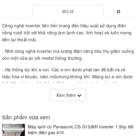
Mô tả
Công nghệ inverter tiên tiến mang đến hiệu suất sử dụng điện
năng vượt trội với khả năng làm lạnh cao, linh hoạt và luôn mang
đến sự thoải mái.
- Nhờ công nghệ inverter mà lượng điện năng tiêu thụ giảm xuống
còn một nửa so với model thông thường.
- Hệ thống lọc khí e-ion. Các e-ion được phát tán để bắt và vô
hiệu hóa vi khuẩn, nấm mốctrong không khí. Màng lọc e-ion được
tích điện dương sẽ hút bụi để làm sạch hoàn toàn căn phòng.
- Cảm biến bụi khí ( Sensor Patrol). Thiết bị cảm biến bụi khí kiểm
Xem thêm
soát mức ô nhiễm trong không khí. Khi phát hiện ô nhiễm, chức
năng lọc khí được kích hoạt để ngay lập tức làm sạch không khí
trong phòng.
Sản phẩm vừa xem
Máy lạnh cũ Panasonic CS-S13JKH inverter 1.5hp tiết
- Chế độ làm lạnh nhanh
kiệm điện gas 410