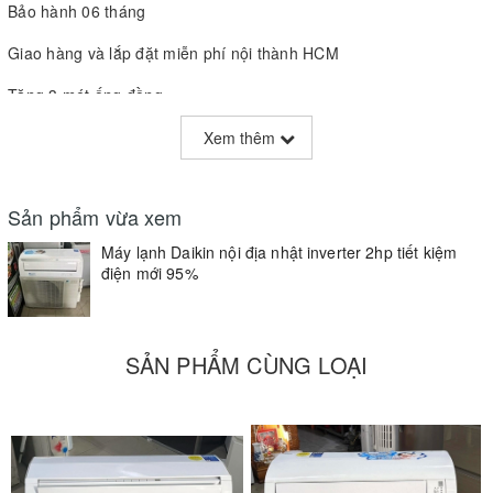
Bảo hành 06 tháng
Giao hàng và lắp đặt miễn phí nội thành HCM
Tặng 3 mét ống đồng
Sản phẩm hỗ trợ trả góp trả chậm từ 3 tháng đến 1 năm
Xem thêm
------------------------------------
Sản phẩm vừa xem
Địa chỉ : 429 Vườn Lài Phường Phú thọ Hoà Quận Tân Phú
TP.HCM
Máy lạnh Daikin nội địa nhật inverter 2hp tiết kiệm
điện mới 95%
Điện thoại : - 0912911680 - 0937602399 -0977993598
Web :
www.sieuthidienmaycuhcm.com
SẢN PHẨM CÙNG LOẠI