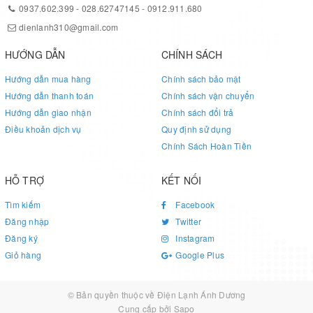
0937.602.399
-
028.62747145
-
0912.911.680
dienlanh310@gmail.com
HƯỚNG DẪN
CHÍNH SÁCH
Hướng dẫn mua hàng
Chính sách bảo mật
Hướng dẫn thanh toán
Chính sách vận chuyển
Hướng dẫn giao nhận
Chính sách đổi trả
Điều khoản dịch vụ
Quy định sử dụng
Chính Sách Hoàn Tiền
HỖ TRỢ
KẾT NỐI
Tìm kiếm
Facebook
Đăng nhập
Twitter
Đăng ký
Instagram
Giỏ hàng
Google Plus
© Bản quyền thuộc về
Điện Lạnh Ánh Dương
Cung cấp bởi
Sapo