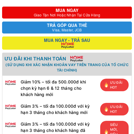
MUA NGAY
Giao Tận Nơi Hoặc Nhận Tại Cửa Hàng
TRẢ GÓP QUA THẺ
Visa, Master, JCB
MUA NGAY - TRẢ SAU
ƯU ĐÃI KHI THANH TOÁN
(SỬ DỤNG KHI XÁC NHẬN KHOẢN VAY TRÊN TRANG CỦA TỔ CHỨC
TÀI CHÍNH)
Giảm 10% – tối đa 500.000đ khi
ƯU ĐÃI
HOT
chọn kỳ hạn 6 & 12 tháng cho
khách hàng mới
Giảm 3% – tối đa 100.000đ với kỳ
ƯU ĐÃI
HOT
hạn 3 tháng cho khách hàng mới
Giảm 3% – tối đa 100.000đ với kỳ
SIÊU
MỚI,
hạn 3 tháng cho khách hàng đã