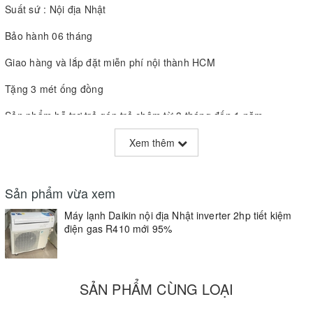
Suất sứ : Nội địa Nhật
Bảo hành 06 tháng
Giao hàng và lắp đặt miễn phí nội thành HCM
Tặng 3 mét ống đồng
Sản phẩm hỗ trợ trả góp trả chậm từ 3 tháng đến 1 năm
------------------------------------
Xem thêm
Địa chỉ : 429 Vườn Lài Phường Phú thọ Hoà Quận Tân Phú
TP.HCM
Sản phẩm vừa xem
Điện thoại : - 0912911680 - 0937602399 -0977993598
Máy lạnh Daikin nội địa Nhật inverter 2hp tiết kiệm
điện gas R410 mới 95%
Web :
www.sieuthidienmaycuhcm.com
SẢN PHẨM CÙNG LOẠI