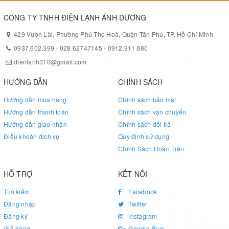
CÔNG TY TNHH ĐIỆN LẠNH ÁNH DƯƠNG
429 Vườn Lài, Phường Phú Thọ Hoà, Quận Tân Phú, TP. Hồ Chí Minh
0937.602.399
-
028.62747145
-
0912.911.680
dienlanh310@gmail.com
HƯỚNG DẪN
CHÍNH SÁCH
Hướng dẫn mua hàng
Chính sách bảo mật
Hướng dẫn thanh toán
Chính sách vận chuyển
Hướng dẫn giao nhận
Chính sách đổi trả
Điều khoản dịch vụ
Quy định sử dụng
Chính Sách Hoàn Tiền
HỖ TRỢ
KẾT NỐI
Tìm kiếm
Facebook
Đăng nhập
Twitter
Đăng ký
Instagram
Giỏ hàng
Google Plus