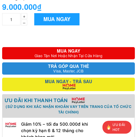
9.000.000₫
+
MUA NGAY
–
MUA NGAY
Giao Tận Nơi Hoặc Nhận Tại Cửa Hàng
TRẢ GÓP QUA THẺ
Visa, Master, JCB
MUA NGAY - TRẢ SAU
ƯU ĐÃI KHI THANH TOÁN
(SỬ DỤNG KHI XÁC NHẬN KHOẢN VAY TRÊN TRANG CỦA TỔ CHỨC
TÀI CHÍNH)
Giảm 10% – tối đa 500.000đ khi
ƯU ĐÃI
HOT
chọn kỳ hạn 6 & 12 tháng cho
khách hàng mới