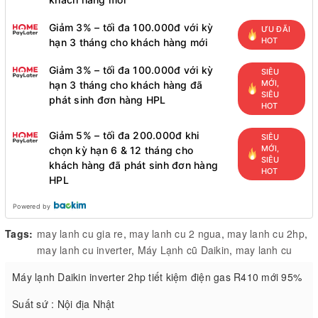
Giảm 3% – tối đa 100.000đ với kỳ
ƯU ĐÃI
HOT
hạn 3 tháng cho khách hàng mới
Giảm 3% – tối đa 100.000đ với kỳ
SIÊU
MỚI,
hạn 3 tháng cho khách hàng đã
SIÊU
phát sinh đơn hàng HPL
HOT
Giảm 5% – tối đa 200.000đ khi
SIÊU
MỚI,
chọn kỳ hạn 6 & 12 tháng cho
SIÊU
khách hàng đã phát sinh đơn hàng
HOT
HPL
Powered by
Tags:
may lanh cu gia re
,
may lanh cu 2 ngua
,
may lanh cu 2hp
,
may lanh cu inverter
,
Máy Lạnh cũ Daikin
,
may lanh cu
Máy lạnh Daikin inverter 2hp tiết kiệm điện gas R410 mới 95%
Suất sứ : Nội địa Nhật