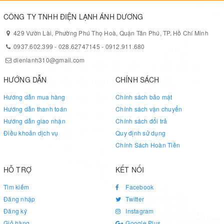
CÔNG TY TNHH ĐIỆN LẠNH ÁNH DƯƠNG
429 Vườn Lài, Phường Phú Thọ Hoà, Quận Tân Phú, TP. Hồ Chí Minh
0937.602.399
-
028.62747145
-
0912.911.680
dienlanh310@gmail.com
HƯỚNG DẪN
CHÍNH SÁCH
Hướng dẫn mua hàng
Chính sách bảo mật
Hướng dẫn thanh toán
Chính sách vận chuyển
Hướng dẫn giao nhận
Chính sách đổi trả
Điều khoản dịch vụ
Quy định sử dụng
Chính Sách Hoàn Tiền
HỖ TRỢ
KẾT NỐI
Tìm kiếm
Facebook
Đăng nhập
Twitter
Đăng ký
Instagram
Giỏ hàng
Google Plus