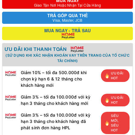
MUA NGAY
Giao Tận Nơi Hoặc Nhận Tại Cửa Hàng
TRẢ GÓP QUA THẺ
Visa, Master, JCB
MUA NGAY - TRẢ SAU
ƯU ĐÃI KHI THANH TOÁN
(SỬ DỤNG KHI XÁC NHẬN KHOẢN VAY TRÊN TRANG CỦA TỔ CHỨC
TÀI CHÍNH)
Giảm 10% – tối đa 500.000đ khi
ƯU ĐÃI
HOT
chọn kỳ hạn 6 & 12 tháng cho
khách hàng mới
Giảm 3% – tối đa 100.000đ với kỳ
ƯU ĐÃI
HOT
hạn 3 tháng cho khách hàng mới
Giảm 3% – tối đa 100.000đ với kỳ
SIÊU
MỚI,
hạn 3 tháng cho khách hàng đã
SIÊU
phát sinh đơn hàng HPL
HOT