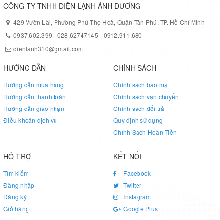
CÔNG TY TNHH ĐIỆN LẠNH ÁNH DƯƠNG
429 Vườn Lài, Phường Phú Thọ Hoà, Quận Tân Phú, TP. Hồ Chí Minh
0937.602.399
-
028.62747145
-
0912.911.680
dienlanh310@gmail.com
HƯỚNG DẪN
CHÍNH SÁCH
Hướng dẫn mua hàng
Chính sách bảo mật
Hướng dẫn thanh toán
Chính sách vận chuyển
Hướng dẫn giao nhận
Chính sách đổi trả
Điều khoản dịch vụ
Quy định sử dụng
Chính Sách Hoàn Tiền
HỖ TRỢ
KẾT NỐI
Tìm kiếm
Facebook
Đăng nhập
Twitter
Đăng ký
Instagram
Giỏ hàng
Google Plus