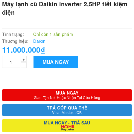
Máy lạnh cũ Daikin inverter 2,5HP tiết kiệm
điện
Tình trạng:
Chỉ còn 1 sản phẩm
Thương hiệu:
Daikin
11.000.000₫
+
MUA NGAY
–
MUA NGAY
Giao Tận Nơi Hoặc Nhận Tại Cửa Hàng
TRẢ GÓP QUA THẺ
Visa, Master, JCB
MUA NGAY - TRẢ SAU