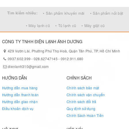
Tìm kiếm nhiều:
• Sản phẩm khuyến mãi
• Sản phẩm nổi bật
• Máy lạnh cũ
• Tủ lạnh cũ
• Máy giặt cũ
CÔNG TY TNHH ĐIỆN LẠNH ÁNH DƯƠNG
429 Vườn Lài, Phường Phú Thọ Hoà, Quận Tân Phú, TP. Hồ Chí Minh
0937.602.399
-
028.62747145
-
0912.911.680
dienlanh310@gmail.com
HƯỚNG DẪN
CHÍNH SÁCH
Hướng dẫn mua hàng
Chính sách bảo mật
Hướng dẫn thanh toán
Chính sách vận chuyển
Hướng dẫn giao nhận
Chính sách đổi trả
Điều khoản dịch vụ
Quy định sử dụng
Chính Sách Hoàn Tiền