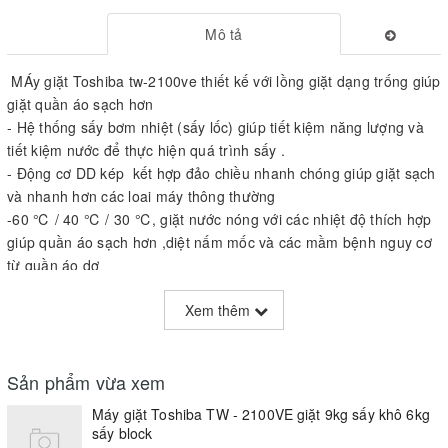
Mô tả
MÁy giặt Toshiba tw-2100ve thiết kế với lồng giặt dạng trống giúp
giặt quần áo sạch hơn
- Hệ thống sấy bơm nhiệt (sấy lốc) giúp tiết kiệm năng lượng và
tiết kiệm nước để thực hiện quá trình sấy .
- Động cơ DD kép kết hợp đảo chiều nhanh chóng giúp giặt sạch
và nhanh hơn các loai máy thông thường
-60 ℃ / 40 ℃ / 30 ℃, giặt nước nóng với các nhiệt độ thích hợp
giúp quần áo sạch hơn ,diệt nấm mốc và các mầm bệnh nguy cơ
từ quần áo dơ
-Nồng độ cao của bọt ngưng tụ sức mạnh của chất tẩy rửa được
Xem thêm
giảm nổi như bã nhờn và vi khuẩn, cũng bỏ sạch, bụi bẩn một lần
nữa cho thấy nước nóng đã được đưa ra cho đến bây giờ, chẳng
hạn như cà ri và nước sốt cà chua
Sản phẩm vừa xem
-Tổng số Kích thước (bao gồm cả ống thoát nước): Chiều rộng
639 × 716 chiều cao x chiều sâu 1023mm
Máy giặt Toshiba TW - 2100VE giặt 9kg sấy khô 6kg
-Trọng lượng sản phẩm: khoảng 79kg
sấy block