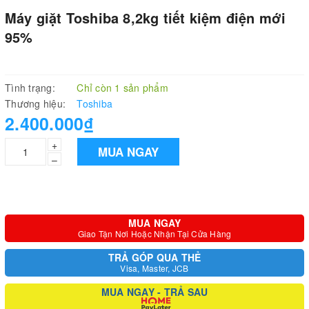
Máy giặt Toshiba 8,2kg tiết kiệm điện mới
95%
Tình trạng:
Chỉ còn 1 sản phẩm
Thương hiệu:
Toshiba
2.400.000₫
+
MUA NGAY
–
MUA NGAY
Giao Tận Nơi Hoặc Nhận Tại Cửa Hàng
TRẢ GÓP QUA THẺ
Visa, Master, JCB
MUA NGAY - TRẢ SAU