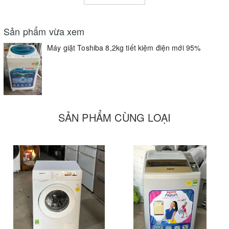
TP.HCM
Điện thoại : - 0912911680 - 0937602399 -0977993598
Sản phẩm vừa xem
Máy giặt Toshiba 8,2kg tiết kiệm điện mới 95%
SẢN PHẨM CÙNG LOẠI