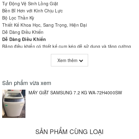
Tự Động Vệ Sinh Lồng Giặt
Bền Bỉ Hơn với Kính Chịu Lực
Bộ Lọc Thần Kỳ
Thiết Kế Khoa Học, Sang Trọng, Hiện Đại
Dễ Dàng Điều Khiển
Dễ Dàng Điều Khiển
Bảng điều khiển có thiết kế cụm kép dễ sử dụng và tăng cường
khả năng hiển thị. Thiết kế khoa học với nút điều khiển ở hai bên,
Xem thêm
cùng màn hình hiển thị đèn LED xanh dương giúp dễ dàng chọn
chương trình giặt mong muốn.
Thiết Kế Khoa Học, Sang Trọng, Hiện Đại
Sản phẩm vừa xem
Thiết kế khoa học, sang trọng mang đến tính thẩm mỹ và độ bền
MÁY GIẶT SAMSUNG 7.2 KG WA-72H4000SW
cho máy. Đường cong tinh tế, bảng điều khiển cụm kép dễ sử
dụng, màn hình hiển thị đèn LED đẹp mắt và cửa kính trong; giúp
quan sát rõ bên trong.
Làm Sạch Tăng Cường, Nâng Niu Sợi Vải
Công nghệ giặt Wobble tiên tiến của Samsung nâng niu từng sợi
SẢN PHẨM CÙNG LOẠI
vải mà không ảnh hưởng đến hiệu suất giặt. Cấu trúc độc đáo