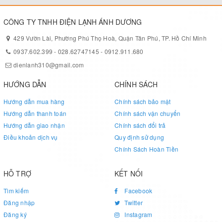
cần làm sạch.
CÔNG TY TNHH ĐIỆN LẠNH ÁNH DƯƠNG
429 Vườn Lài, Phường Phú Thọ Hoà, Quận Tân Phú, TP. Hồ Chí Minh
0937.602.399
-
028.62747145
-
0912.911.680
dienlanh310@gmail.com
HƯỚNG DẪN
CHÍNH SÁCH
Hướng dẫn mua hàng
Chính sách bảo mật
Hướng dẫn thanh toán
Chính sách vận chuyển
Hướng dẫn giao nhận
Chính sách đổi trả
Điều khoản dịch vụ
Quy định sử dụng
Chính Sách Hoàn Tiền
HỖ TRỢ
KẾT NỐI
Tìm kiếm
Facebook
Đăng nhập
Twitter
Đăng ký
Instagram