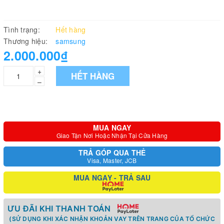
Tình trạng:
Hết hàng
Thương hiệu:
samsung
2.000.000₫
+
HẾT HÀNG
–
MUA NGAY
Giao Tận Nơi Hoặc Nhận Tại Cửa Hàng
TRẢ GÓP QUA THẺ
Visa, Master, JCB
MUA NGAY - TRẢ SAU
ƯU ĐÃI KHI THANH TOÁN
(SỬ DỤNG KHI XÁC NHẬN KHOẢN VAY TRÊN TRANG CỦA TỔ CHỨC