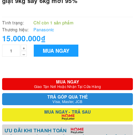
giặt 9kg sấy 6kg mới 95%
Tình trạng:
Chỉ còn 1 sản phẩm
Thương hiệu:
Panasonic
15.000.000₫
+
MUA NGAY
–
MUA NGAY
Giao Tận Nơi Hoặc Nhận Tại Cửa Hàng
TRẢ GÓP QUA THẺ
Visa, Master, JCB
MUA NGAY - TRẢ SAU
ƯU ĐÃI KHI THANH TOÁN