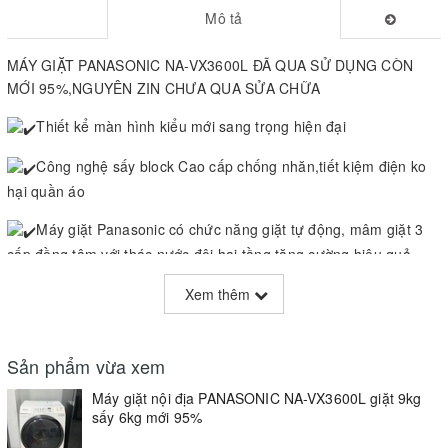
Mô tả
MÁY GIẶT PANASONIC NA-VX3600L ĐÃ QUA SỬ DỤNG CÒN
MỚI 95%,NGUYÊN ZIN CHƯA QUA SỬA CHỮA
Thiết kể màn hình kiểu mới sang trọng hiện đại
Công nghệ sấy block Cao cấp chống nhăn,tiết kiệm điện ko
hại quần áo
Máy giặt Panasonic có chức năng giặt tự động, mâm giặt 3
cấp đồng tâm với thác nước đôi hai tầng tăng cường hiệu quả
giặt.
Xem thêm
Công nghệ Spin Dancing đảo trộn 3 chiều giúp quần áo được
đảo đều trong lồng giặt, tăng hiệu quả giặt sạch đến không ngờ.
Sản phẩm vừa xem
Máy giặt Panasonic NA-VX3600L ứng dụng cơ chế xả mới,
Máy giặt nội địa PANASONIC NA-VX3600L giặt 9kg
giảm lượng nước sử dụng trong suốt quá trình xả, quá trình sử
sấy 6kg mới 95%
dụng nước nhiều nhất trong cả chu trình giặt.