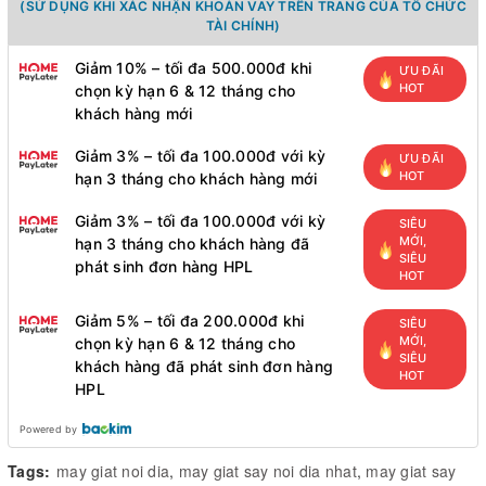
(SỬ DỤNG KHI XÁC NHẬN KHOẢN VAY TRÊN TRANG CỦA TỔ CHỨC
TÀI CHÍNH)
Giảm 10% – tối đa 500.000đ khi
ƯU ĐÃI
HOT
chọn kỳ hạn 6 & 12 tháng cho
khách hàng mới
Giảm 3% – tối đa 100.000đ với kỳ
ƯU ĐÃI
HOT
hạn 3 tháng cho khách hàng mới
Giảm 3% – tối đa 100.000đ với kỳ
SIÊU
MỚI,
hạn 3 tháng cho khách hàng đã
SIÊU
phát sinh đơn hàng HPL
HOT
Giảm 5% – tối đa 200.000đ khi
SIÊU
MỚI,
chọn kỳ hạn 6 & 12 tháng cho
SIÊU
khách hàng đã phát sinh đơn hàng
HOT
HPL
Powered by
Tags:
may giat noi dia
,
may giat say noi dia nhat
,
may giat say