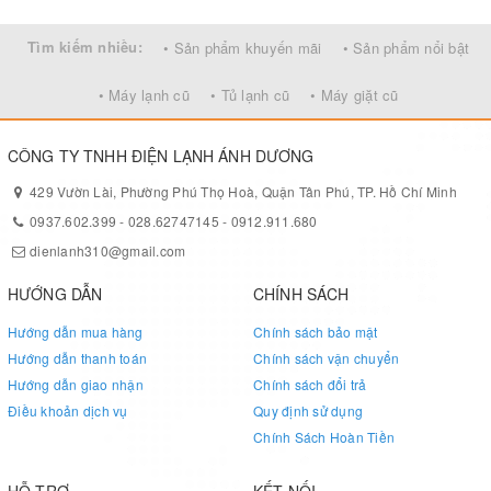
Tặng đổi nguồn 220v
Tìm kiếm nhiều:
• Sản phẩm khuyến mãi
• Sản phẩm nổi bật
Giao hàng lắp đặt miễn phí tại TPHCM
Sản phẩm có sẵn tại 429 Vườn Lài Phường Phú Thọ Hòa Quận
• Máy lạnh cũ
• Tủ lạnh cũ
• Máy giặt cũ
Tân Phú Thành Phố Hồ Chí Minh
CÔNG TY TNHH ĐIỆN LẠNH ÁNH DƯƠNG
Lh : 0977993598 - 0912911680 -0937602399 Hiền
429 Vườn Lài, Phường Phú Thọ Hoà, Quận Tân Phú, TP. Hồ Chí Minh
0937.602.399
-
028.62747145
-
0912.911.680
dienlanh310@gmail.com
HƯỚNG DẪN
CHÍNH SÁCH
Hướng dẫn mua hàng
Chính sách bảo mật
Hướng dẫn thanh toán
Chính sách vận chuyển
Hướng dẫn giao nhận
Chính sách đổi trả
Điều khoản dịch vụ
Quy định sử dụng
Chính Sách Hoàn Tiền