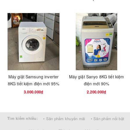
Tính năng và
chế độ giặt
Tiết kiệm điện nước
Hệ thống giặt thông minh, tự động cảm
biến lượng giặt
Nhiều mức nhiệt độ tuỳ chọn:
95/60/40/30/ Lạnh
Đường kính cửa lớn 30cm, góc mở rộng
180 độ ,,
Máy giặt Samsung inverter
Máy giặt Sanyo 8KG tiết kiệm
8KG tiết kiệm điện mới 95%
điện mới 90%
Kích thước ( R
600x550x850
x C x S )
3.000.000₫
2.200.000₫
Xuất xứ
LG
Tìm kiếm nhiều:
• Sản phẩm khuyến mãi
• Sản phẩm nổi bật