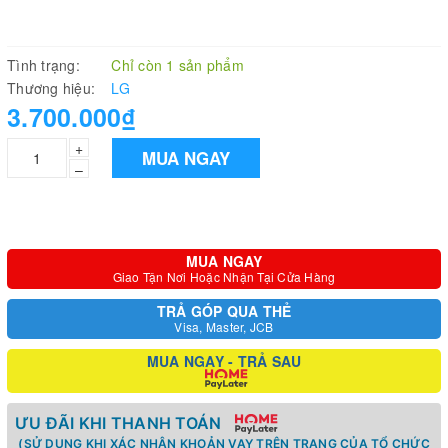
Tình trạng:
Chỉ còn 1 sản phẩm
Thương hiệu:
LG
3.700.000₫
+
MUA NGAY
–
MUA NGAY
Giao Tận Nơi Hoặc Nhận Tại Cửa Hàng
TRẢ GÓP QUA THẺ
Visa, Master, JCB
MUA NGAY - TRẢ SAU
ƯU ĐÃI KHI THANH TOÁN
(SỬ DỤNG KHI XÁC NHẬN KHOẢN VAY TRÊN TRANG CỦA TỔ CHỨC