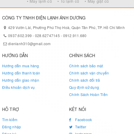
• Máy lạnh cũ
• Tủ lạnh cũ
• Máy giặt cũ
CÔNG TY TNHH ĐIỆN LẠNH ÁNH DƯƠNG
429 Vườn Lài, Phường Phú Thọ Hoà, Quận Tân Phú, TP. Hồ Chí Minh
0937.602.399
-
028.62747145
-
0912.911.680
dienlanh310@gmail.com
HƯỚNG DẪN
CHÍNH SÁCH
Hướng dẫn mua hàng
Chính sách bảo mật
Hướng dẫn thanh toán
Chính sách vận chuyển
Hướng dẫn giao nhận
Chính sách đổi trả
Điều khoản dịch vụ
Quy định sử dụng
Chính Sách Hoàn Tiền
HỖ TRỢ
KẾT NỐI
Tìm kiếm
Facebook
Đăng nhập
Twitter
Đăng ký
Instagram