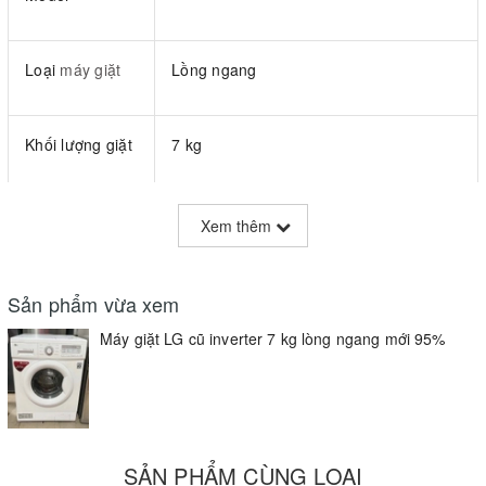
Loại
máy giặt
Lồng ngang
Khối lượng giặt
7 kg
Điện áp
220V / 2200W
Xem thêm
Giặt 7kg
Sản phẩm vừa xem
Tốc độ vắt tối đa: 1000 vòng/ phút
Máy giặt LG cũ inverter 7 kg lòng ngang mới 95%
Động cơ dẫn động trực tiếp
Màn hình LED hiển thị Thời gian giặt
còn lại/ Tình trạng giặt
SẢN PHẨM CÙNG LOẠI
Chức năng giặt đồ trẻ em