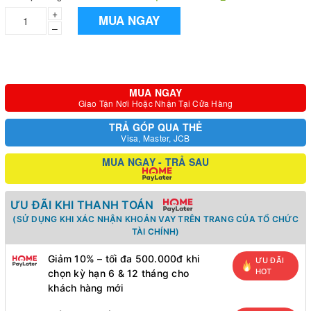
+
MUA NGAY
–
MUA NGAY
Giao Tận Nơi Hoặc Nhận Tại Cửa Hàng
TRẢ GÓP QUA THẺ
Visa, Master, JCB
MUA NGAY - TRẢ SAU
ƯU ĐÃI KHI THANH TOÁN
(SỬ DỤNG KHI XÁC NHẬN KHOẢN VAY TRÊN TRANG CỦA TỔ CHỨC
TÀI CHÍNH)
Giảm 10% – tối đa 500.000đ khi
ƯU ĐÃI
HOT
chọn kỳ hạn 6 & 12 tháng cho
khách hàng mới