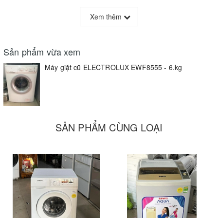
Xem thêm
Tính năng
Vận hành tiếp khi có điện lại (Auto restart)
Thùng giặt bằng thép không rỉ
Nắp máy giặt trong suốt hoàn toàn
Sản phẩm vừa xem
Màn hình kỹ thuật số hiển thị thời gian giặt
Khoá an toàn và bảo vệ trẻ em
Máy giặt cũ ELECTROLUX EWF8555 - 6.kg
Chuông báo kết thúc
Chọn chế độ giặt
SẢN PHẨM CÙNG LOẠI