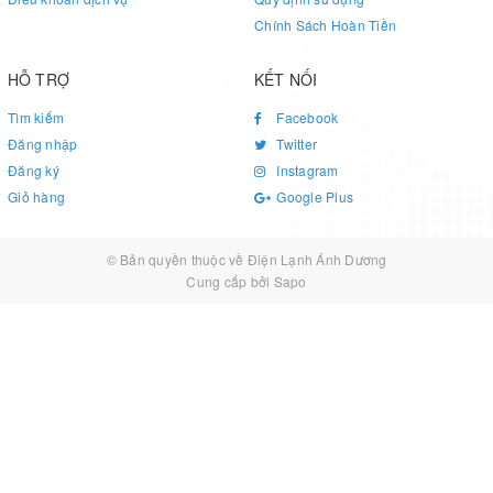
Chính Sách Hoàn Tiền
HỖ TRỢ
KẾT NỐI
Tìm kiếm
Facebook
Đăng nhập
Twitter
Đăng ký
Instagram
Giỏ hàng
Google Plus
© Bản quyền thuộc về
Điện Lạnh Ánh Dương
Cung cấp bởi
Sapo
Khả năng giặt tiết kiệm
Với máy giặt Toshiba AW-A800SV WB, bạn sẽ tiết kiệm được kha
khá tiền nhờ vào khả năng giặt tiết kiệm điện và nước của nó.