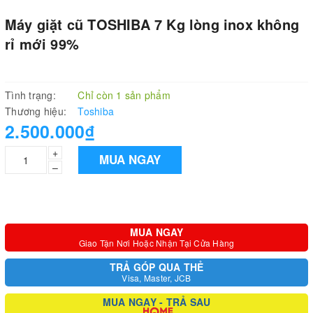
Máy giặt cũ TOSHIBA 7 Kg lòng inox không
rỉ mới 99%
Tình trạng:
Chỉ còn 1 sản phẩm
Thương hiệu:
Toshiba
2.500.000₫
+
MUA NGAY
–
MUA NGAY
Giao Tận Nơi Hoặc Nhận Tại Cửa Hàng
TRẢ GÓP QUA THẺ
Visa, Master, JCB
MUA NGAY - TRẢ SAU