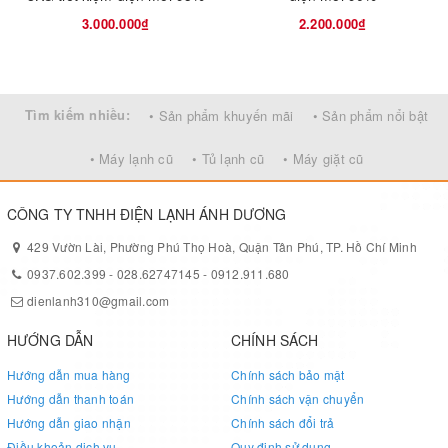
3.000.000₫
2.200.000₫
Tìm kiếm nhiều:
• Sản phẩm khuyến mãi
• Sản phẩm nổi bật
• Máy lạnh cũ
• Tủ lạnh cũ
• Máy giặt cũ
CÔNG TY TNHH ĐIỆN LẠNH ÁNH DƯƠNG
429 Vườn Lài, Phường Phú Thọ Hoà, Quận Tân Phú, TP. Hồ Chí Minh
Hiệu ứng thác nước đơn giúp quần áo
0937.602.399
-
028.62747145
-
0912.911.680
sau khi giặt không bị bám cặn bột giặt
dienlanh310@gmail.com
HƯỚNG DẪN
CHÍNH SÁCH
Hiệu ứng thác nước đơn của máy giặt Toshiba AW-A800SV WB
đem lại hiệu quả giặt và xả tốt hơn nhờ dòng nước liên tục tuần
Hướng dẫn mua hàng
Chính sách bảo mật
hoàn nhờ cánh quạt của mâm máy giặt.
Hướng dẫn thanh toán
Chính sách vận chuyển
Hướng dẫn giao nhận
Chính sách đổi trả
Điều khoản dịch vụ
Quy định sử dụng