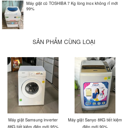
Máy giặt cũ TOSHIBA 7 Kg lòng inox không rỉ mới
99%
SẢN PHẨM CÙNG LOẠI
Mâm giặt Hybrid Powerful tạo luồng
nước mạnh nâng cao hiệu quả giặt sạch
Mâm giặt Hybrid Powerful của máy giặt Toshiba AW-A800SV WB
có 3 cặp cánh không đối xứng, tạo dòng nước đa chiều mạnh mẽ
tác động vào áo quần, đánh bật những vết bẩn cứng đầu nhất.
Máy giặt còn hỗ trợ ngăn chứa nước giặt và nước xả riêng biệt
giúp bạn giặt quần áo dễ dàng hơn. Nếu muốn giặt bằng bột giặt
bạn phải cho trực tiếp vào lồng giặt hoặc hoà tan với nước để đạt
Máy giặt Samsung inverter
Máy giặt Sanyo 8KG tiết kiệm
được hiệu quả cao nhất.
8KG tiết kiệm điện mới 95%
điện mới 90%