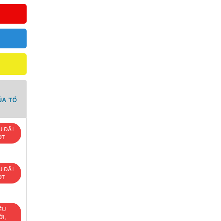
ỦA TỔ
U ĐÃI
OT
U ĐÃI
OT
ÊU
I,