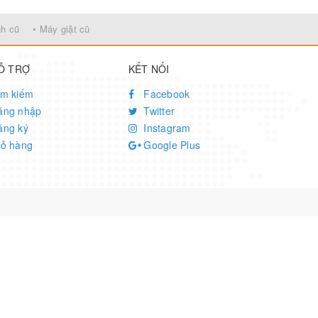
nh cũ
• Máy giặt cũ
Ỗ TRỢ
KẾT NỐI
ìm kiếm
Facebook
ăng nhập
Twitter
ăng ký
Instagram
iỏ hàng
Google Plus