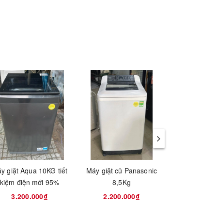
thông
ng tay
bạn
y giặt Aqua 10KG tiết
Máy giặt cũ Panasonic
Máy giặt E
kiệm điện mới 95%
8,5Kg
inverter 9Kg t
o của
mới 
3.200.000₫
2.200.000₫
5.000
.