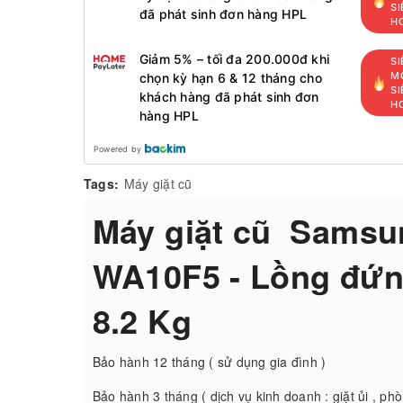
SI
đã phát sinh đơn hàng HPL
H
Giảm 5% – tối đa 200.000đ khi
SI
MỚ
chọn kỳ hạn 6 & 12 tháng cho
SI
khách hàng đã phát sinh đơn
H
hàng HPL
Powered by
Tags:
Máy giặt cũ
Máy giặt cũ Samsu
WA10F5 - Lồng đứn
8.2 Kg
Bảo hành 12 tháng ( sử dụng gia đình )
Bảo hành 3 tháng ( dịch vụ kinh doanh : giặt ủi , phò