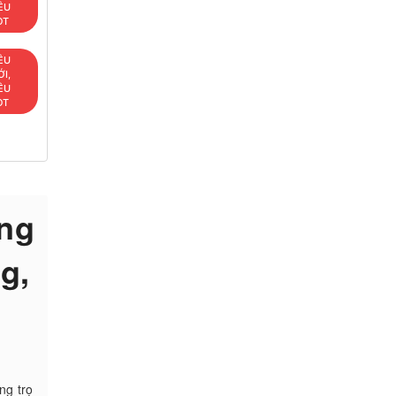
ÊU
OT
ÊU
I,
ÊU
OT
ng
g,
ng trọ