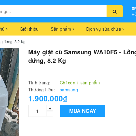
0
Hỗ
chủ
Giới thiệu
Sản phẩm
Dịch vụ sửa chữa
g đứng, 8.2 Kg
Máy giặt cũ Samsung WA10F5 - Lồn
đứng, 8.2 Kg
Tình trạng:
Chỉ còn 1 sản phẩm
Thương hiệu:
samsung
1.900.000₫
+
MUA NGAY
–