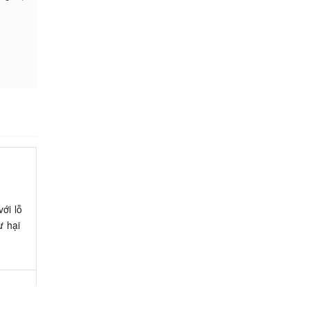
ới lỗ
ư hại