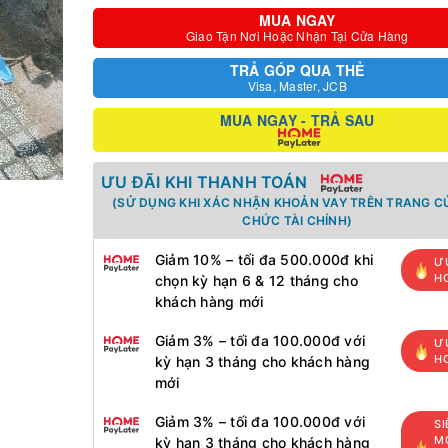
MUA NGAY
Giao Tận Nơi Hoặc Nhận Tại Cửa Hàng
TRẢ GÓP QUA THẺ
Visa, Master, JCB
MUA NGAY - TRẢ SAU
ƯU ĐÃI KHI THANH TOÁN
(SỬ DỤNG KHI XÁC NHẬN KHOẢN VAY TRÊN TRANG C
CHỨC TÀI CHÍNH)
Giảm 10% – tối đa 500.000đ khi
Ư
H
chọn kỳ hạn 6 & 12 tháng cho
khách hàng mới
Giảm 3% – tối đa 100.000đ với
Ư
H
kỳ hạn 3 tháng cho khách hàng
mới
Giảm 3% – tối đa 100.000đ với
SI
MỚ
kỳ hạn 3 tháng cho khách hàng