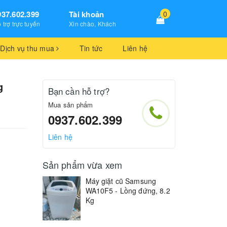
937.602.399
Tài khoản
0
 trợ trực tuyến
Xin chào, Khách
Dịch vụ thu mua
Tin tức
Liên hệ
g
Bạn cần hỗ trợ?
Mua sản phẩm
0937.602.399
Liên hệ
Sản phẩm vừa xem
Máy giặt cũ Samsung
WA10F5 - Lồng đứng, 8.2
Kg