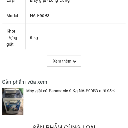
Loại
Máy giặt -Lồng Đứng
Model
NA-F90B3
Khối
lượng
9 kg
giặt
Khối
Xem thêm
lượng
0
sấy
Sản phẩm vừa xem
Tốc Độ
Máy giặt cũ Panasonic 9 Kg NA-F90B3 mới 95%
740 vòng/phút
Vắt
Kích
thước
558x620x998mm
(R*S*C)
SẢN PHẨM CÙNG LOẠI