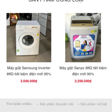
Kiểu dáng mới hiện đại.
Công nghệ giặt Eco Aquabeat giúp tiết kiệm
40% điện năng, giảm 15% lượng nước tiêu thụ
Tính
và tăng 20% hiệu quả giặt tẩy.
năng
7 Chương trình giặt với các mức nước.
Màn hình hiển thị điện tử.
Lồng giăt bằng thép chống gỉ.
Tự khởi động lại khi có điện
Xuất xứ
Thái Lan
Máy giặt Samsung inverter
Máy giặt Sanyo 8KG tiết kiệm
8KG tiết kiệm điện mới 95%
điện mới 90%
3.000.000₫
2.200.000₫
Tìm kiếm nhiều:
• Sản phẩm khuyến mãi
• Sản phẩm nổi bật