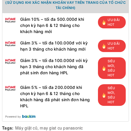
(SỬ DỤNG KHI XÁC NHẬN KHOẢN VAY TRÊN TRANG CỦA TỔ CHỨC
TÀI CHÍNH)
Giảm 10% – tối đa 500.000đ khi
ƯU ĐÃI
HOT
chọn kỳ hạn 6 & 12 tháng cho
khách hàng mới
Giảm 3% – tối đa 100.000đ với kỳ
ƯU ĐÃI
HOT
hạn 3 tháng cho khách hàng mới
Giảm 3% – tối đa 100.000đ với kỳ
SIÊU
MỚI,
hạn 3 tháng cho khách hàng đã
SIÊU
phát sinh đơn hàng HPL
HOT
Giảm 5% – tối đa 200.000đ khi
SIÊU
MỚI,
chọn kỳ hạn 6 & 12 tháng cho
SIÊU
khách hàng đã phát sinh đơn hàng
HOT
HPL
Powered by
Tags:
Máy giặt cũ
,
may giat cu panasonic