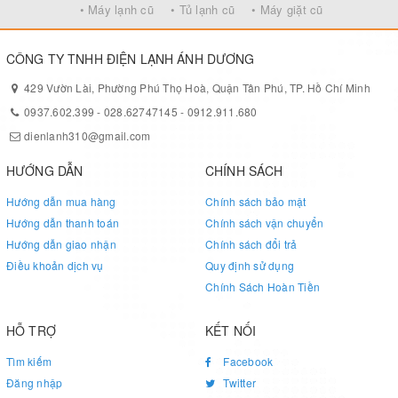
• Máy lạnh cũ
• Tủ lạnh cũ
• Máy giặt cũ
CÔNG TY TNHH ĐIỆN LẠNH ÁNH DƯƠNG
429 Vườn Lài, Phường Phú Thọ Hoà, Quận Tân Phú, TP. Hồ Chí Minh
0937.602.399
-
028.62747145
-
0912.911.680
dienlanh310@gmail.com
HƯỚNG DẪN
CHÍNH SÁCH
Hướng dẫn mua hàng
Chính sách bảo mật
Hướng dẫn thanh toán
Chính sách vận chuyển
Hướng dẫn giao nhận
Chính sách đổi trả
Điều khoản dịch vụ
Quy định sử dụng
Chính Sách Hoàn Tiền
HỖ TRỢ
KẾT NỐI
Tìm kiếm
Facebook
Đăng nhập
Twitter