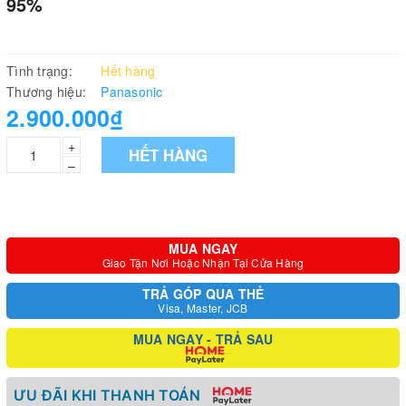
95%
Tình trạng:
Hết hàng
Thương hiệu:
Panasonic
2.900.000₫
+
HẾT HÀNG
–
MUA NGAY
Giao Tận Nơi Hoặc Nhận Tại Cửa Hàng
TRẢ GÓP QUA THẺ
Visa, Master, JCB
MUA NGAY - TRẢ SAU
ƯU ĐÃI KHI THANH TOÁN