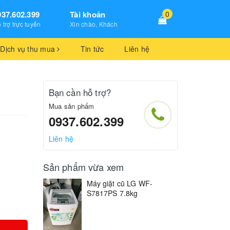
937.602.399
Tài khoản
0
 trợ trực tuyến
Xin chào, Khách
Dịch vụ thu mua
Tin tức
Liên hệ
Bạn cần hỗ trợ?
Mua sản phẩm
0937.602.399
Liên hệ
Sản phẩm vừa xem
Máy giặt cũ LG WF-
S7817PS 7.8kg