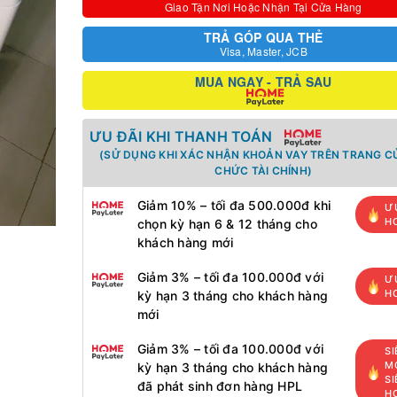
Giao Tận Nơi Hoặc Nhận Tại Cửa Hàng
TRẢ GÓP QUA THẺ
Visa, Master, JCB
MUA NGAY - TRẢ SAU
ƯU ĐÃI KHI THANH TOÁN
(SỬ DỤNG KHI XÁC NHẬN KHOẢN VAY TRÊN TRANG C
CHỨC TÀI CHÍNH)
Giảm 10% – tối đa 500.000đ khi
Ư
H
chọn kỳ hạn 6 & 12 tháng cho
khách hàng mới
Giảm 3% – tối đa 100.000đ với
Ư
H
kỳ hạn 3 tháng cho khách hàng
mới
Giảm 3% – tối đa 100.000đ với
SI
MỚ
kỳ hạn 3 tháng cho khách hàng
SI
đã phát sinh đơn hàng HPL
H