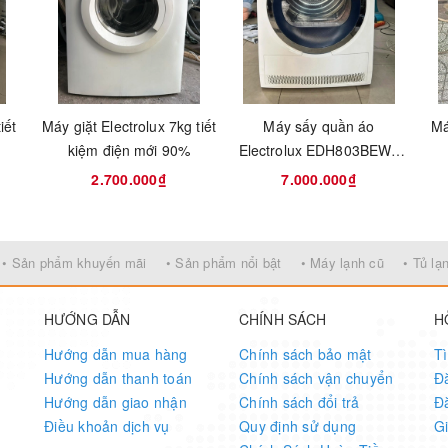
Với chức năng tự khởi
hiện đại, bên trong lại được trang bị l
ện lại, máy giặt sẽ tự
giặt thép không rỉ với nhiều tính năng 
iữ nguyên các chế độ
công nghệ giặt mới.
ớc khi mất điện
iết
Máy giặt Electrolux 7kg tiết
Máy sấy quần áo
Má
%
kiệm điện mới 90%
Electrolux EDH803BEWA
8kg UltimateCare 800
2.700.000₫
7.000.000₫
• Sản phẩm khuyến mãi
• Sản phẩm nổi bật
• Máy lạnh cũ
• Tủ lạ
HƯỚNG DẪN
CHÍNH SÁCH
H
Hướng dẫn mua hàng
Chính sách bảo mật
T
Hướng dẫn thanh toán
Chính sách vận chuyển
Đ
Hướng dẫn giao nhận
Chính sách đổi trả
Đ
Điều khoản dịch vụ
Quy định sử dụng
G