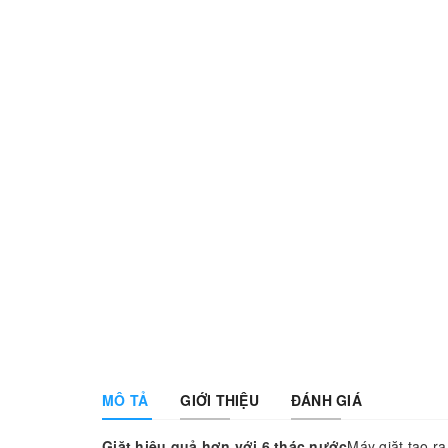
MÔ TẢ
GIỚI THIỆU
ĐÁNH GIÁ
Giặt hiệu quả hơn
với 6 thác nước
Máy giặt tạo ra