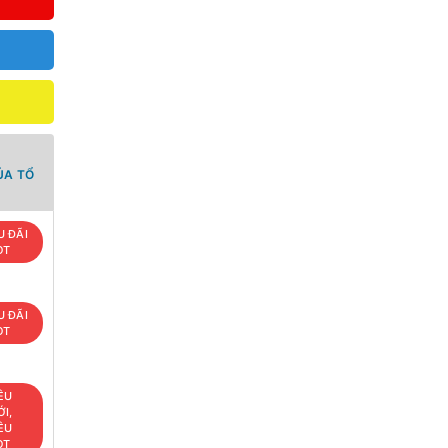
ỦA TỔ
U ĐÃI
OT
U ĐÃI
OT
ÊU
I,
ÊU
OT