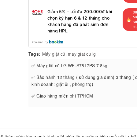
Giảm 5% – tối đa 200.000đ khi
SI
MỚ
chọn kỳ hạn 6 & 12 tháng cho
SI
khách hàng đã phát sinh đơn
H
hàng HPL
Powered by
Tags:
Máy giặt cũ
,
may giat cu lg
✅ Máy giặt cũ LG WF-S7817PS 7.8kg
✅ Bảo hành 12 tháng ( sử dụng gia đình) 3 tháng ( 
kinh doanh: giặt ủi , phòng trọ)
✅ Giao hàng miễn phí TPHCM
 6 thác nước trong quá trình giặt giúp tăng cường hiệu quả giặt, nhờ