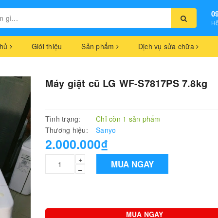
0
Hỗ
chủ
Giới thiệu
Sản phẩm
Dịch vụ sửa chữa
Máy giặt cũ LG WF-S7817PS 7.8kg
Tình trạng:
Chỉ còn 1 sản phẩm
Thương hiệu:
Sanyo
2.000.000₫
+
MUA NGAY
–
MUA NGAY