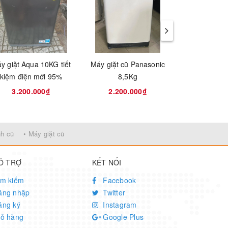
ồng
và
y giặt Aqua 10KG tiết
Máy giặt cũ Panasonic
Máy giặt E
kiệm điện mới 95%
8,5Kg
inverter 9Kg t
mới 
3.200.000₫
2.200.000₫
5.000
nh cũ
• Máy giặt cũ
Ỗ TRỢ
KẾT NỐI
ìm kiếm
Facebook
ăng nhập
Twitter
ăng ký
Instagram
iỏ hàng
Google Plus