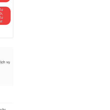
ÊU
I,
ÊU
OT
dịch vụ
 vậy