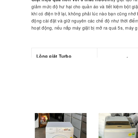
giảm mức độ hư hại cho quần áo và tiết kiệm bột giặ
khi có điện trở lại, không phải lúc nào bạn cũng nhớ b
động cài đặt và giữ nguyên các chế độ như thời điểm
hoạt động, nếu nắp máy giặt bị mở ra quá 5s, máy g
Lồng giặt Turbo
Giặt sạch tối ưu
Drum
Lồng giặt thiết kế mới
ra dòng nước đa 
Turbo Drum giúp bảo vệ
đều đồ giặt, mang
quần áo tốt hơn khi giặt,
tốt hơn mà đồ giặ
các sợi vải không còn bị
khi giặt.Thiết kế
quấn vào các lỗ trên lồng
chặn sự hình thà
giặt như các loại máy giặt
bảo vệ sức khỏe gi
thông thường khác
Nhiều tính năng tiện
Chế độ tự động 
lợi
Máy giặt được trang bị
điện
Mỗi khi mất đ
nhiều tính năng được lập
điện trở lại, khô