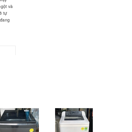
ngột và
ẽ tự
 đang
 có
một
t,
giây
Bên
có khả
S 7.8
kế