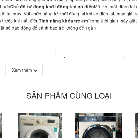
t hơn
Chế độ tự động khởi động khi có điện
Mỗi khi mất điện đột 
ật lại máy. Với chức năng tự khởi động lại khi có điện lại, máy giặt s
 trước khi mất điện
Tính năng khóa trẻ em
Trong thời gian máy giặt
iặt sẽ báo động để cảnh báo trẻ không đến gần
Mâm giặt Hybrid giúp tạo
Nắp đậy rộng và trong suốt
Nắp đậy
chiều cực mạnh giúp đảo
thể mở rộng giúp bạn lấy quần áo ra 
Xem thêm
 lại hiệu quả giặt sạch
cách dễ dàng. Trong suốt thời gian giặ
t vẫn không bị xoắn sau
máy sẽ báo động khi nắp mở ra quá 5 
 mâm giặt đặc biệt ngăn
để cảnh báo trẻ không nên đến gần. 
SẢN PHẨM CÙNG LOẠI
nh của nấm mốc giúp
cạnh đó,nắp kính trong suốt này còn 
a đình thật tốt.
năng chịu lực và chống xước thật tốt.
khởi động khi có
iện đột ngột và khi có
Thiết kế đẹp
Máy Giặt LG WF-S7817P
ng phải lúc nào bạn cũng
kg lồng đứng với bề ngoài được thiết 