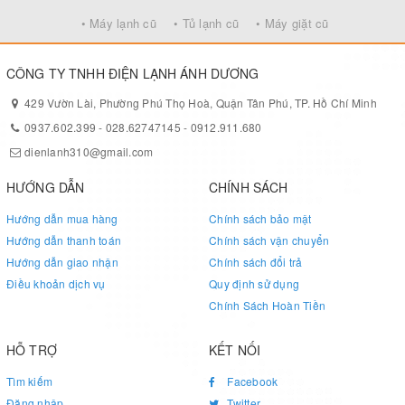
- Vắt cực khô với các mức
• Máy lạnh cũ
• Tủ lạnh cũ
• Máy giặt cũ
t.gian
- Chương trình giặt nhanh 19'
CÔNG TY TNHH ĐIỆN LẠNH ÁNH DƯƠNG
- Màn hình hiển thị điện tử
- 6 thác nước t.cường h.quả
429 Vườn Lài, Phường Phú Thọ Hoà, Quận Tân Phú, TP. Hồ Chí Minh
giặt
0937.602.399
-
028.62747145
-
0912.911.680
- Nắp kính chịu lực, chịu nhiệt
dienlanh310@gmail.com
- Tự động khởi động lại khi có
Đặc điểm khác
điện
HƯỚNG DẪN
CHÍNH SÁCH
- 1 mâm giặt chính, 3 mâm
Hướng dẫn mua hàng
Chính sách bảo mật
giặt phụ
Hướng dẫn thanh toán
Chính sách vận chuyển
- Lồng quay ngược chiều
Hướng dẫn giao nhận
Chính sách đổi trả
mâm giặt
Điều khoản dịch vụ
Quy định sử dụng
- Cảm biến I-Sensor thông
Chính Sách Hoàn Tiền
minh
- Hộp lọc xơ vải diệt khuẩn
HỖ TRỢ
KẾT NỐI
Tìm kiếm
Facebook
Kích thước (mm)
540 x 540 x 910 mm
Đăng nhập
Twitter