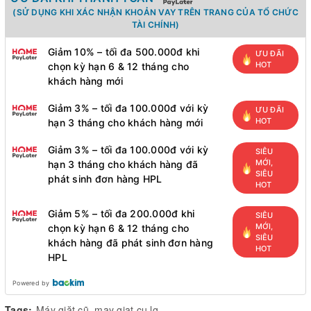
(SỬ DỤNG KHI XÁC NHẬN KHOẢN VAY TRÊN TRANG CỦA TỔ CHỨC
TÀI CHÍNH)
Giảm 10% – tối đa 500.000đ khi
ƯU ĐÃI
HOT
chọn kỳ hạn 6 & 12 tháng cho
khách hàng mới
Giảm 3% – tối đa 100.000đ với kỳ
ƯU ĐÃI
HOT
hạn 3 tháng cho khách hàng mới
Giảm 3% – tối đa 100.000đ với kỳ
SIÊU
MỚI,
hạn 3 tháng cho khách hàng đã
SIÊU
phát sinh đơn hàng HPL
HOT
Giảm 5% – tối đa 200.000đ khi
SIÊU
MỚI,
chọn kỳ hạn 6 & 12 tháng cho
SIÊU
khách hàng đã phát sinh đơn hàng
HOT
HPL
Powered by
Tags:
Máy giặt cũ
,
may giat cu lg