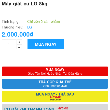
Máy giặt cũ LG 8kg
Tình trạng:
Chỉ còn 2 sản phẩm
Thương hiệu:
LG
2.000.000₫
+
MUA NGAY
–
MUA NGAY
Giao Tận Nơi Hoặc Nhận Tại Cửa Hàng
TRẢ GÓP QUA THẺ
Visa, Master, JCB
MUA NGAY - TRẢ SAU
ƯU ĐÃI KHI THANH TOÁN