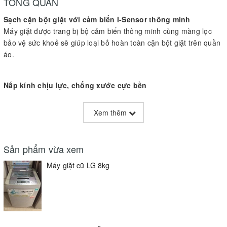
TỔNG QUAN
Sạch cặn bột giặt với
cảm biến I-Sensor thông minh
Máy giặt được trang bị bộ cảm biến thông minh cùng màng lọc
bảo vệ sức khoẻ sẽ giúp loại bỏ hoàn toàn cặn bột giặt trên quần
áo.
Nắp kính chịu lực, chống xước cực bền
Máy giặt với nắp kính chịu lực, chịu nhiệt, chống xước cực bền
đem lại độ bền cao và thời gian sử dụng lâu hơn.
Xem thêm
Chế độ giặt nhanh 19 phút
Sản phẩm vừa xem
Chế độ này giúp quần áo của bạn sẽ được giặt xong sau 19 phút,
rất hữu dụng khi bạn cần giặt nhanh quần áo bị bẩn nhẹ.
Máy giặt cũ LG 8kg
THÔNG SỐ KỸ THUẬT
Hãng sản xuất
LG