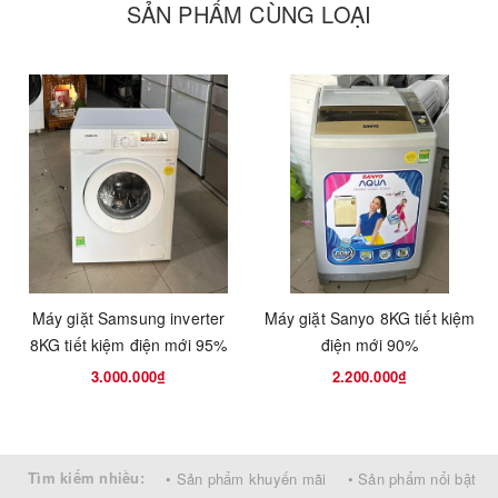
SẢN PHẨM CÙNG LOẠI
Kiểu máy giặt
Máy giặt lồng đứng
Khối lượng giặt
8kg
Tốc độ vắt tối đa
700 vòng/phút
Điện năng tiêu thụ (W)
350
Máy giặt Samsung inverter
Máy giặt Sanyo 8KG tiết kiệm
Tự khởi động lại sau khi
8KG tiết kiệm điện mới 95%
điện mới 90%
Không
có điện
3.000.000₫
2.200.000₫
Khóa trẻ em
Có
Tìm kiếm nhiều:
• Sản phẩm khuyến mãi
• Sản phẩm nổi bật