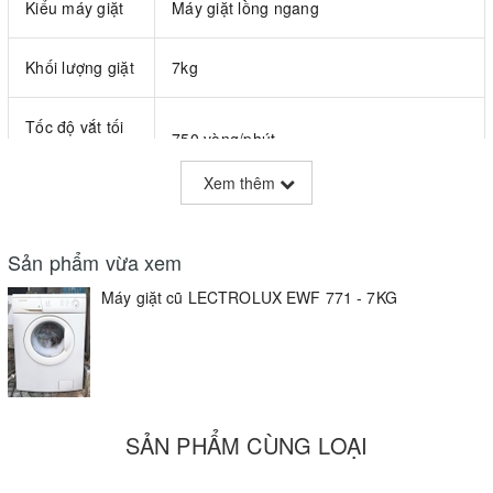
Kiểu máy giặt
Máy giặt lồng ngang
Khối lượng giặt
7kg
Tốc độ vắt tối
750 vòng/phút
đa
Xem thêm
• Giặt nặng
• Giặt mạnh
Sản phẩm vừa xem
• Giặt ngâm
• Giặt nhanh
Máy giặt cũ LECTROLUX EWF 771 - 7KG
• Giặt nhẹ
Chế độ giặt
• Giặt thường
• Giặt đồ mềm
• Vắt
• Xả
• Giặt chăn
SẢN PHẨM CÙNG LOẠI