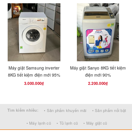
• Tiết kiệm điện
• Sấy khô
• Chức năng diệt khuẩn
• Khoá an toàn và bảo vệ trẻ em
Tính năng
• Bộ lọc xơ vải kép
• Sóng siêu âm
• Vận hành tiếp khi có điện lại (Auto
restart)
Kích thước
Máy giặt Samsung inverter
Máy giặt Sanyo 8KG tiết kiệm
600 x 850 x 600 mm
(mm)
8KG tiết kiệm điện mới 95%
điện mới 90%
3.000.000₫
2.200.000₫
Tìm kiếm nhiều:
• Sản phẩm khuyến mãi
• Sản phẩm nổi bật
• Máy lạnh cũ
• Tủ lạnh cũ
• Máy giặt cũ