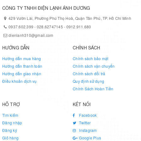
CÔNG TY TNHH ĐIỆN LẠNH ÁNH DƯƠNG
429 Vườn Lài, Phường Phú Thọ Hoà, Quận Tân Phú, TP. Hồ Chí Minh
0937.602.399
-
028.62747145
-
0912.911.680
dienlanh310@gmail.com
HƯỚNG DẪN
CHÍNH SÁCH
Hướng dẫn mua hàng
Chính sách bảo mật
Hướng dẫn thanh toán
Chính sách vận chuyển
Hướng dẫn giao nhận
Chính sách đổi trả
Điều khoản dịch vụ
Quy định sử dụng
Chính Sách Hoàn Tiền
HỖ TRỢ
KẾT NỐI
Tìm kiếm
Facebook
Đăng nhập
Twitter
Đăng ký
Instagram
Giỏ hàng
Google Plus