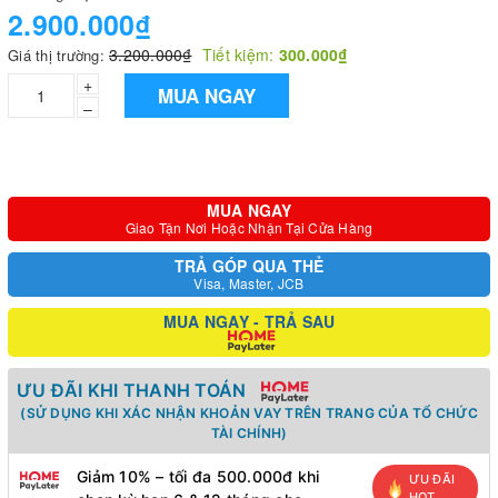
2.900.000₫
3.200.000₫
Tiết kiệm:
300.000₫
Giá thị trường:
+
MUA NGAY
–
MUA NGAY
Giao Tận Nơi Hoặc Nhận Tại Cửa Hàng
TRẢ GÓP QUA THẺ
Visa, Master, JCB
MUA NGAY - TRẢ SAU
ƯU ĐÃI KHI THANH TOÁN
(SỬ DỤNG KHI XÁC NHẬN KHOẢN VAY TRÊN TRANG CỦA TỔ CHỨC
TÀI CHÍNH)
Giảm 10% – tối đa 500.000đ khi
ƯU ĐÃI
HOT