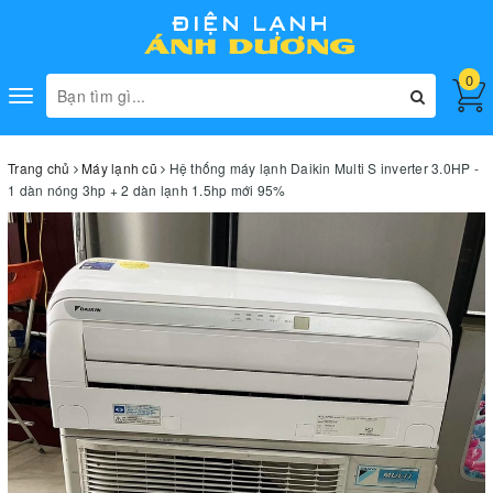
0
Toggle
navigation
Trang chủ
Máy lạnh cũ
Hệ thống máy lạnh Daikin Multi S inverter 3.0HP -
1 dàn nóng 3hp + 2 dàn lạnh 1.5hp mới 95%