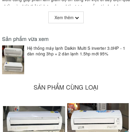
nhiều và nhiệt thải tích tụ gây ra hiện tượng quẩn gió cho hệ
thống.
Xem thêm
Sản phẩm vừa xem
Hệ thống máy lạnh Daikin Multi S inverter 3.0HP - 1
dàn nóng 3hp + 2 dàn lạnh 1.5hp mới 95%
SẢN PHẨM CÙNG LOẠI
Hệ thống máy lạnh Daikin Multi S inverter 3.0HP - 1 dàn nóng
MKC70SVMV 2 dàn lạnh CTKC35RVMV.
Tăng vẻ đẹp cho ngôi nhà của bạn