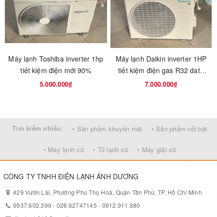
Hệ thống Multi S chỉ sử dụng 1 dàn nóng duy nhất, giải phóng
không gian ban công của bạn.
Làm lạnh cực nhanh
Máy lạnh Toshiba inverter 1hp
Máy lạnh Daikin inverter 1HP
Hệ thống điều hòa không khí Multi, được thiết kế và phát triển để
tiết kiệm điện mới 90%
tiết kiệm điện gas R32 date
làm lạnh nhanh hơn so với model thông thường. Tính năng này
2024
5.000.000₫
7.000.000₫
cực kì hữu ích khi nhà có khách đột xuất hoặc làm lạnh nhanh
cho phòng ngủ, chỉ cần nhấn nút "Powerful".
Tìm kiếm nhiều:
• Sản phẩm khuyến mãi
• Sản phẩm nổi bật
• Máy lạnh cũ
• Tủ lạnh cũ
• Máy giặt cũ
CÔNG TY TNHH ĐIỆN LẠNH ÁNH DƯƠNG
Làm lạnh nhanh với chế độ Super Powerful.
429 Vườn Lài, Phường Phú Thọ Hoà, Quận Tân Phú, TP. Hồ Chí Minh
Tiết kiệm năng lượng
0937.602.399
-
028.62747145
-
0912.911.680