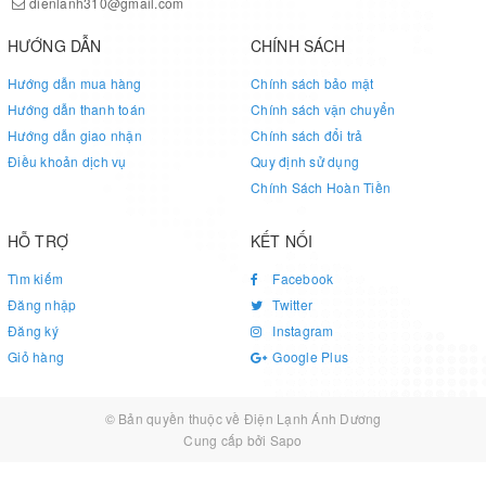
dienlanh310@gmail.com
Hệ thống điều hòa Multi Daikin được thiết kế và phát triển với mục
đích tiết kiệm điện năng. "Công nghệ điều khiển môi chất lạnh
HƯỚNG DẪN
CHÍNH SÁCH
thông minh" của Daikin cho phép hệ thống điều chỉnh lượng môi
Hướng dẫn mua hàng
Chính sách bảo mật
chất lạnh để mang lại hiệu suất tối ưu nhất.
Hướng dẫn thanh toán
Chính sách vận chuyển
Hướng dẫn giao nhận
Chính sách đổi trả
Điều khoản dịch vụ
Quy định sử dụng
Chính Sách Hoàn Tiền
HỖ TRỢ
KẾT NỐI
Tìm kiếm
Facebook
Đăng nhập
Twitter
Đăng ký
Instagram
Giỏ hàng
Google Plus
© Bản quyền thuộc về
Điện Lạnh Ánh Dương
Cung cấp bởi
Sapo