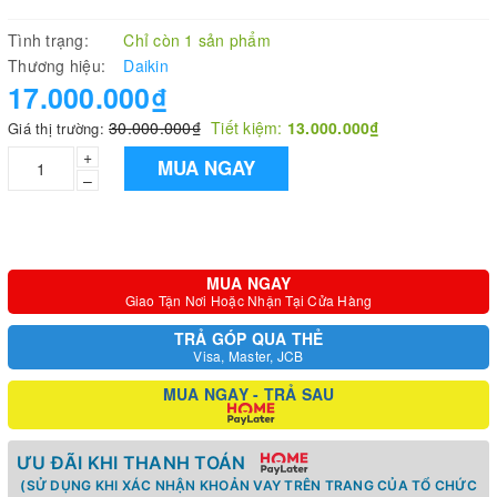
Tình trạng:
Chỉ còn 1 sản phẩm
Thương hiệu:
Daikin
17.000.000₫
30.000.000₫
Tiết kiệm:
13.000.000₫
Giá thị trường:
+
MUA NGAY
–
MUA NGAY
Giao Tận Nơi Hoặc Nhận Tại Cửa Hàng
TRẢ GÓP QUA THẺ
Visa, Master, JCB
MUA NGAY - TRẢ SAU
ƯU ĐÃI KHI THANH TOÁN
(SỬ DỤNG KHI XÁC NHẬN KHOẢN VAY TRÊN TRANG CỦA TỔ CHỨC